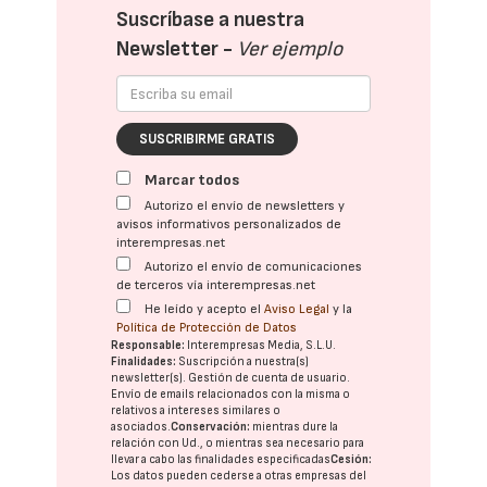
Suscríbase a nuestra
Newsletter -
Ver ejemplo
SUSCRIBIRME GRATIS
Marcar todos
Autorizo el envío de newsletters y
avisos informativos personalizados de
interempresas.net
Autorizo el envío de comunicaciones
de terceros vía interempresas.net
He leído y acepto el
Aviso Legal
y la
Política de Protección de Datos
Responsable:
Interempresas Media, S.L.U.
Finalidades:
Suscripción a nuestra(s)
newsletter(s). Gestión de cuenta de usuario.
Envío de emails relacionados con la misma o
relativos a intereses similares o
asociados.
Conservación:
mientras dure la
relación con Ud., o mientras sea necesario para
llevar a cabo las finalidades especificadas
Cesión:
Los datos pueden cederse a otras
empresas del