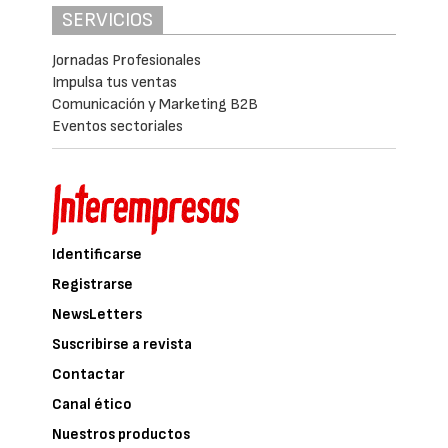
universitario para impulsar la formación de
profesionales especializados en tecnologías
del agua.
La Universidad Abdelmalek Essaâdi es una de
las principales instituciones de educación
superior del Reino de Marruecos. Cuenta con
17 centros universitarios distribuidos en
cinco ciudades —Tetuán, Tánger, Larache,
Ksar El Kebir y Alhucemas—. El acuerdo de
colaboración será coordinado por la Facultad
de Ciencias y Técnicas de Tánger, un centro
de referencia en formación científica y
tecnológica que imparte 13 programas de
Máster en Ciencias y Técnicas (MST) y
cuatro titulaciones de Ingeniería.
El seguimiento del convenio recaerá en el
profesor Fouad El Mansouri, del