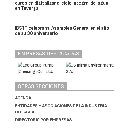
la estación de tratamiento de agua potable
de M’rirt y ha ejecutado la depuradora de
Salé, además de distintos proyectos para el
Grupo OCP. Presente en el Reino a través de
sus filiales Lantania Maroc y Soil Maroc, la
empresa refuerza su implantación en este
mercado estratégico y su compromiso con
el desarrollo de las infraestructuras
hidráulicas del país, en línea con su
estrategia de crecimiento internacional.
Este acuerdo se enmarca en la nueva etapa
de crecimiento de Lantania Aguas tras la
entrada del grupo emiratí NMDC en su
accionariado. El aumento de la actividad de
la compañía en Marruecos, así como en
otros mercados internacionales, refuerza la
importancia de colaborar con el ámbito