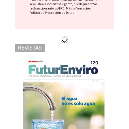
se ajusta a la normativa vigente, puede presentar
reclamación ante la
AEPD
.
Más información:
Política de Protección de Datos
La compañía firma un acuerdo de
colaboración con la Universidad
Abdelmalek Essaâdi para favorecer el
desarrollo de talento especializado, la
investigación e innovación
Lantania impulsa la
formación y la
investigación en
tecnologías del agua en
Marruecos