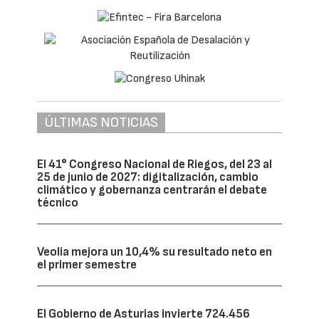
intercambio de conocimiento, la
transferencia tecnológica y la participación
en iniciativas de I+D+i de interés común.
El convenio favorecerá la incorporación de
estudiantes y recién titulados de la
universidad a los proyectos que Lantania
desarrolla en Marruecos mediante
programas de prácticas, mentoría e
inserción profesional. Además, el centro
difundirá entre sus estudiantes las
oportunidades de empleo de la compañía y
colaborará en el diseño de programas
formativos adaptados a las necesidades del
sector.
La iniciativa responde al crecimiento de la
actividad de Lantania Aguas en Marruecos,
donde la compañía construye actualmente