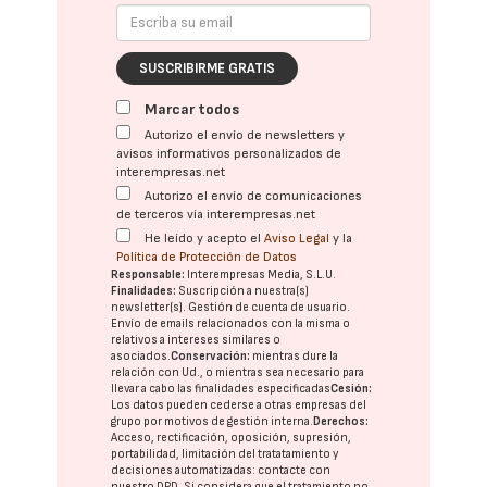
SUSCRIBIRME GRATIS
Marcar todos
Autorizo el envío de newsletters y
avisos informativos personalizados de
interempresas.net
Autorizo el envío de comunicaciones
de terceros vía interempresas.net
He leído y acepto el
Aviso Legal
y la
Política de Protección de Datos
Responsable:
Interempresas Media, S.L.U.
Finalidades:
Suscripción a nuestra(s)
newsletter(s). Gestión de cuenta de usuario.
Envío de emails relacionados con la misma o
relativos a intereses similares o
asociados.
Conservación:
mientras dure la
relación con Ud., o mientras sea necesario para
llevar a cabo las finalidades especificadas
Cesión:
Los datos pueden cederse a otras
empresas del
grupo
por motivos de gestión interna.
Derechos:
Acceso, rectificación, oposición, supresión,
portabilidad, limitación del tratatamiento y
decisiones automatizadas:
contacte con
nuestro DPD
. Si considera que el tratamiento no