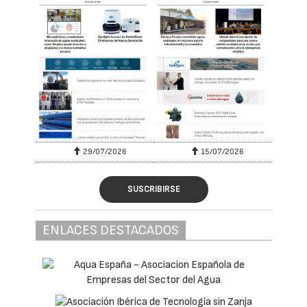
de la Facultad de Ciencias y Técnicas de Tánger, y
Antonio Borrero, director de Desarrollo de
Negocio de Lantania Aguas.
El convenio ha sido suscrito por el director
de Desarrollo de Negocio de Lantania Aguas,
Antonio Borrero, y el decano de la Facultad
de Ciencias y Técnicas de Tánger, Mustapha
Diani, en un acto celebrado el 28 de julio en
la sede del centro.
La colaboración contempla el desarrollo de
programas de formación especializada y
seminarios técnicos a través de la Cátedra
Lantania: Ingeniería y Tecnología del Agua,
creada junto con la Universidad de Sevilla.
Asimismo, impulsará proyectos conjuntos
de investigación en desalación, tratamiento
y reutilización del agua, así como el