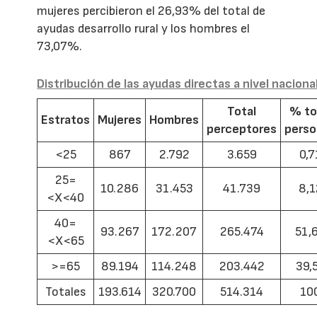
mujeres percibieron el 26,93% del total de
ayudas desarrollo rural y los hombres el
73,07%.
Distribución de las ayudas directas a nivel naciona
Total
% to
Estratos
Mujeres
Hombres
perceptores
pers
<25
867
2.792
3.659
0,7
25=
10.286
31.453
41.739
8,1
<X<40
40=
93.267
172.207
265.474
51,
<X<65
>=65
89.194
114.248
203.442
39,
Totales
193.614
320.700
514.314
10