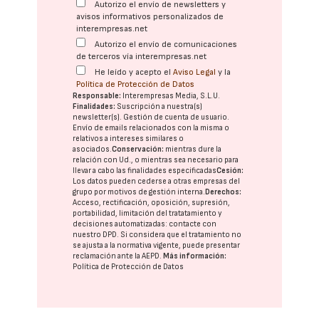
Autorizo el envío de newsletters y
avisos informativos personalizados de
interempresas.net
Autorizo el envío de comunicaciones
de terceros vía interempresas.net
He leído y acepto el
Aviso Legal
y la
Política de Protección de Datos
Responsable:
Interempresas Media, S.L.U.
Finalidades:
Suscripción a nuestra(s)
newsletter(s). Gestión de cuenta de usuario.
Envío de emails relacionados con la misma o
relativos a intereses similares o
asociados.
Conservación:
mientras dure la
relación con Ud., o mientras sea necesario para
llevar a cabo las finalidades especificadas
Cesión:
Los datos pueden cederse a otras
empresas del
grupo
por motivos de gestión interna.
Derechos:
Acceso, rectificación, oposición, supresión,
portabilidad, limitación del tratatamiento y
decisiones automatizadas:
contacte con
nuestro DPD
. Si considera que el tratamiento no
se ajusta a la normativa vigente, puede presentar
reclamación ante la
AEPD
.
Más información:
Política de Protección de Datos