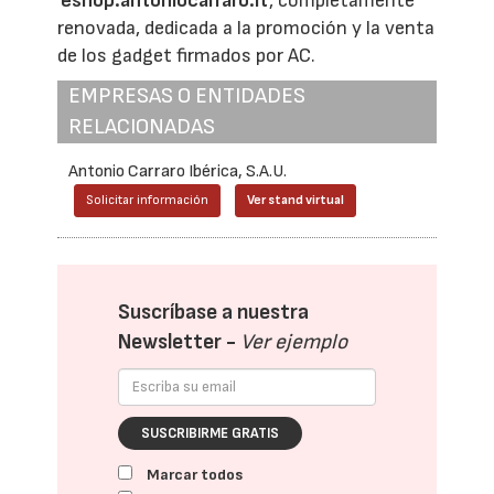
'
eshop.antoniocarraro.it
', completamente
renovada, dedicada a la promoción y la venta
de los gadget firmados por AC.
EMPRESAS O ENTIDADES
RELACIONADAS
Antonio Carraro Ibérica, S.A.U.
Solicitar información
Ver stand virtual
Suscríbase a nuestra
Newsletter -
Ver ejemplo
SUSCRIBIRME GRATIS
Marcar todos