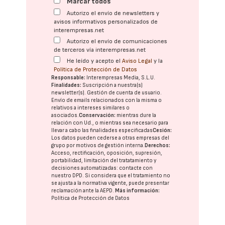
Marcar todos
Autorizo el envío de newsletters y
avisos informativos personalizados de
interempresas.net
Autorizo el envío de comunicaciones
de terceros vía interempresas.net
He leído y acepto el
Aviso Legal
y la
Política de Protección de Datos
Responsable:
Interempresas Media, S.L.U.
Finalidades:
Suscripción a nuestra(s)
newsletter(s). Gestión de cuenta de usuario.
Envío de emails relacionados con la misma o
relativos a intereses similares o
asociados.
Conservación:
mientras dure la
relación con Ud., o mientras sea necesario para
llevar a cabo las finalidades especificadas
Cesión:
Los datos pueden cederse a otras
empresas del
grupo
por motivos de gestión interna.
Derechos:
Acceso, rectificación, oposición, supresión,
portabilidad, limitación del tratatamiento y
decisiones automatizadas:
contacte con
nuestro DPD
. Si considera que el tratamiento no
se ajusta a la normativa vigente, puede presentar
reclamación ante la
AEPD
.
Más información:
Política de Protección de Datos