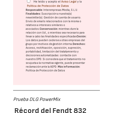
He leído y acepto el
Aviso Legal
y la
Política de Protección de Datos
Responsable:
Interempresas Media, S.L.U.
Finalidades:
Suscripción a nuestra(s)
newsletter(s). Gestión de cuenta de usuario.
Envío de emails relacionados con la misma o
relativos a intereses similares o
asociados.
Conservación:
mientras dure la
relación con Ud., o mientras sea necesario para
llevar a cabo las finalidades especificadas
Cesión:
Los datos pueden cederse a otras
empresas del
grupo
por motivos de gestión interna.
Derechos:
Acceso, rectificación, oposición, supresión,
portabilidad, limitación del tratatamiento y
decisiones automatizadas:
contacte con
nuestro DPD
. Si considera que el tratamiento no
se ajusta a la normativa vigente, puede presentar
reclamación ante la
AEPD
.
Más información:
Política de Protección de Datos
Prueba DLG PowerMix
Récord del Fendt 832