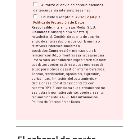
Autorizo el envío de comunicaciones
de terceros vía interempresas.net
He leído y acepto el
Aviso Legal
y la
Política de Protección de Datos
Responsable:
Interempresas Media, S.L.U.
Finalidades:
Suscripción a nuestra(s)
newsletter(s). Gestión de cuenta de usuario.
Envío de emails relacionados con la misma o
relativos a intereses similares o
asociados.
Conservación:
mientras dure la
relación con Ud., o mientras sea necesario para
llevar a cabo las finalidades especificadas
Cesión:
Los datos pueden cederse a otras
empresas del
grupo
por motivos de gestión interna.
Derechos:
Acceso, rectificación, oposición, supresión,
portabilidad, limitación del tratatamiento y
decisiones automatizadas:
contacte con
nuestro DPD
. Si considera que el tratamiento no
se ajusta a la normativa vigente, puede presentar
reclamación ante la
AEPD
.
Más información:
Política de Protección de Datos