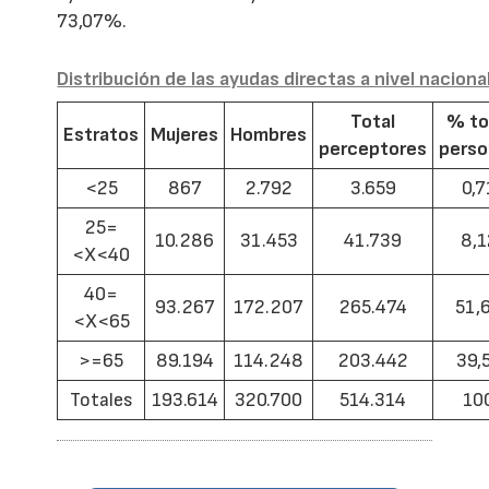
73,07%.
Distribución de las ayudas directas a nivel naciona
Total
% to
Estratos
Mujeres
Hombres
perceptores
pers
<25
867
2.792
3.659
0,7
25=
10.286
31.453
41.739
8,1
<X<40
40=
93.267
172.207
265.474
51,
<X<65
>=65
89.194
114.248
203.442
39,
Totales
193.614
320.700
514.314
10