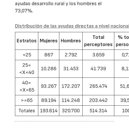
ayudas desarrollo rural y los hombres el
73,07%.
Distribución de las ayudas directas a nivel naciona
Total
% to
Estratos
Mujeres
Hombres
perceptores
pers
<25
867
2.792
3.659
0,7
25=
10.286
31.453
41.739
8,1
<X<40
40=
93.267
172.207
265.474
51,
<X<65
>=65
89.194
114.248
203.442
39,
Totales
193.614
320.700
514.314
10