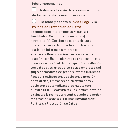
interempresas.net
Autorizo el envío de comunicaciones
de terceros vía interempresas.net
He leído y acepto el
Aviso Legal
y la
Política de Protección de Datos
Responsable:
Interempresas Media, S.L.U.
Finalidades:
Suscripción a nuestra(s)
newsletter(s). Gestión de cuenta de usuario.
Envío de emails relacionados con la misma o
relativos a intereses similares o
asociados.
Conservación:
mientras dure la
relación con Ud., o mientras sea necesario para
llevar a cabo las finalidades especificadas
Cesión:
Los datos pueden cederse a otras
empresas del
grupo
por motivos de gestión interna.
Derechos:
Acceso, rectificación, oposición, supresión,
portabilidad, limitación del tratatamiento y
decisiones automatizadas:
contacte con
nuestro DPD
. Si considera que el tratamiento no
se ajusta a la normativa vigente, puede presentar
reclamación ante la
AEPD
.
Más información:
Política de Protección de Datos