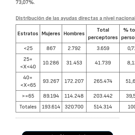
73,07%.
Distribución de las ayudas directas a nivel naciona
Total
% to
Estratos
Mujeres
Hombres
perceptores
pers
<25
867
2.792
3.659
0,7
25=
10.286
31.453
41.739
8,1
<X<40
40=
93.267
172.207
265.474
51,
<X<65
>=65
89.194
114.248
203.442
39,
Totales
193.614
320.700
514.314
10