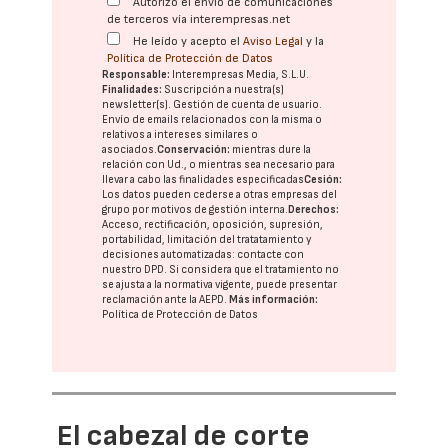
Autorizo el envío de comunicaciones
de terceros vía interempresas.net
He leído y acepto el
Aviso Legal
y la
Política de Protección de Datos
Responsable:
Interempresas Media, S.L.U.
Finalidades:
Suscripción a nuestra(s)
newsletter(s). Gestión de cuenta de usuario.
Envío de emails relacionados con la misma o
relativos a intereses similares o
asociados.
Conservación:
mientras dure la
relación con Ud., o mientras sea necesario para
llevar a cabo las finalidades especificadas
Cesión:
Los datos pueden cederse a otras
empresas del
grupo
por motivos de gestión interna.
Derechos:
Acceso, rectificación, oposición, supresión,
portabilidad, limitación del tratatamiento y
decisiones automatizadas:
contacte con
nuestro DPD
. Si considera que el tratamiento no
se ajusta a la normativa vigente, puede presentar
reclamación ante la
AEPD
.
Más información:
Política de Protección de Datos
El cabezal de corte