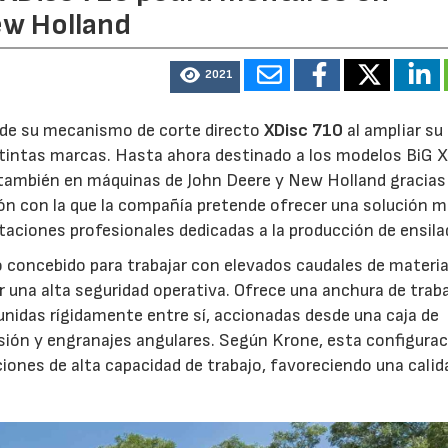
ew Holland
23/07/2026
27/07/2026
2021
d de su mecanismo de corte directo
XDisc 710
al ampliar su
stintas marcas. Hasta ahora destinado a los modelos BiG X
 también en máquinas de John Deere y New Holland gracias
ón con la que la compañía pretende ofrecer una solución 
otaciones profesionales dedicadas a la producción de ensila
o concebido para trabajar con elevados caudales de materia
 una alta seguridad operativa. Ofrece una anchura de trab
unidas rígidamente entre sí, accionadas desde una caja de
sión y engranajes angulares. Según Krone, esta configura
iones de alta capacidad de trabajo, favoreciendo una calid