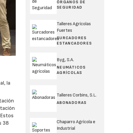
ÓRGANOS DE
SEGURIDAD
Talleres Agrícolas
Fuertes
SURCADORES
ESTANCADORES
Byg, S.A.
NEUMÁTICOS
AGRÍCOLAS
l, la
Talleres Corbins, S.L.
ntación
ABONADORAS
ntación
 Estos
Chaparro Agrícola e
s 38
Industrial