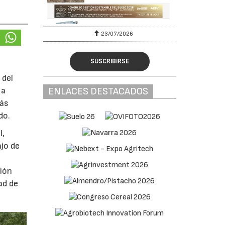
23/07/2026
SUSCRIBIRSE
 del
 a
ENLACES DESTACADOS
más
do.
l,
ajo de
ción
ad de