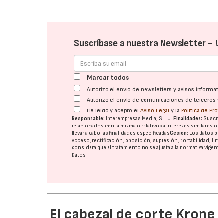
Suscríbase a nuestra Newsletter -
Marcar todos
Autorizo el envío de newsletters y avisos inform
Autorizo el envío de comunicaciones de terceros 
He leído y acepto el
Aviso Legal
y la
Política de Pr
Responsable:
Interempresas Media, S.L.U.
Finalidades:
Suscri
relacionados con la misma o relativos a intereses similares 
llevar a cabo las finalidades especificadas
Cesión:
Los datos p
Acceso, rectificación, oposición, supresión, portabilidad, l
considera que el tratamiento no se ajusta a la normativa vige
Datos
El cabezal de corte Kron