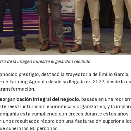
ntro de la imagen muestra el galardón recibido.
onocido prestigio, destacó la trayectoria de Emilio García,
e de Farming Agrícola desde su llegada en 2022, desde la cua
transformación.
reorganización integral del negocio
, basada en una reorie
nte reestructuración económica y organizativa, y la impla
a compañía está cumpliendo con creces durante estos años.
n unos resultados récord con una facturación superior a lo
que supera las 90 personas.