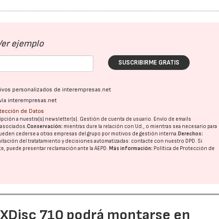
Ver ejemplo
SUSCRIBIRME GRATIS
ativos personalizados de interempresas.net
vía interempresas.net
otección de Datos
pción a nuestra(s) newsletter(s). Gestión de cuenta de usuario. Envío de emails
o asociados.
Conservación:
mientras dure la relación con Ud., o mientras sea necesario para
ueden cederse a otras
empresas del grupo
por motivos de gestión interna.
Derechos:
imitación del tratatamiento y decisiones automatizadas:
contacte con nuestro DPD
. Si
nte, puede presentar reclamación ante la
AEPD
.
Más información:
Política de Protección de
e XDisc 710 podrá montarse en