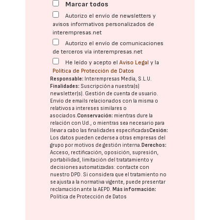
Marcar todos
Autorizo el envío de newsletters y
avisos informativos personalizados de
interempresas.net
Autorizo el envío de comunicaciones
de terceros vía interempresas.net
He leído y acepto el
Aviso Legal
y la
Política de Protección de Datos
Responsable:
Interempresas Media, S.L.U.
Finalidades:
Suscripción a nuestra(s)
newsletter(s). Gestión de cuenta de usuario.
Envío de emails relacionados con la misma o
relativos a intereses similares o
asociados.
Conservación:
mientras dure la
relación con Ud., o mientras sea necesario para
llevar a cabo las finalidades especificadas
Cesión:
Los datos pueden cederse a otras
empresas del
grupo
por motivos de gestión interna.
Derechos:
Acceso, rectificación, oposición, supresión,
portabilidad, limitación del tratatamiento y
decisiones automatizadas:
contacte con
nuestro DPD
. Si considera que el tratamiento no
se ajusta a la normativa vigente, puede presentar
reclamación ante la
AEPD
.
Más información:
Política de Protección de Datos