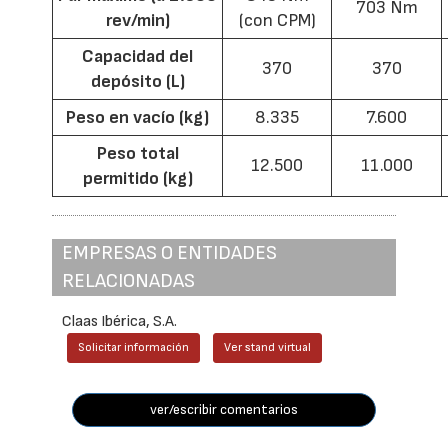
703 Nm
rev/min)
(con CPM)
Capacidad del
370
370
depósito (L)
Peso en vacío (kg)
8.335
7.600
Peso total
12.500
11.000
permitido (kg)
EMPRESAS O ENTIDADES
RELACIONADAS
Claas Ibérica, S.A.
Solicitar información
Ver stand virtual
ver/escribir comentarios