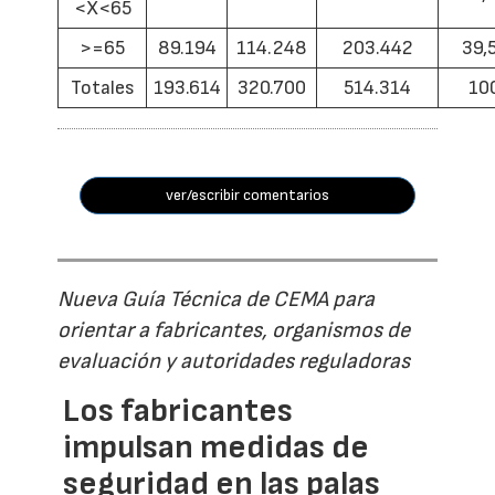
<X<65
>=65
89.194
114.248
203.442
39,
Totales
193.614
320.700
514.314
10
ver/escribir comentarios
Nueva Guía Técnica de CEMA para
orientar a fabricantes, organismos de
evaluación y autoridades reguladoras
Los fabricantes
impulsan medidas de
seguridad en las palas