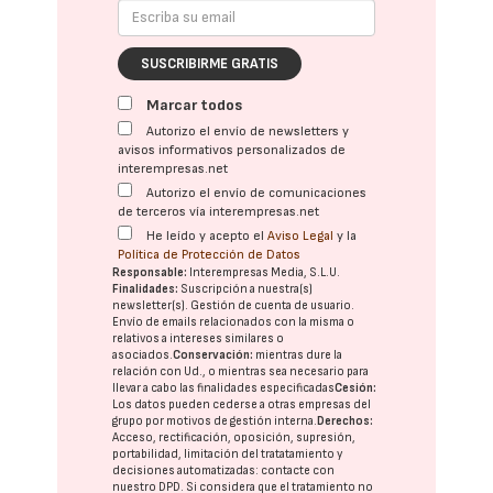
SUSCRIBIRME GRATIS
Marcar todos
Autorizo el envío de newsletters y
avisos informativos personalizados de
interempresas.net
Autorizo el envío de comunicaciones
de terceros vía interempresas.net
He leído y acepto el
Aviso Legal
y la
Política de Protección de Datos
Responsable:
Interempresas Media, S.L.U.
Finalidades:
Suscripción a nuestra(s)
newsletter(s). Gestión de cuenta de usuario.
Envío de emails relacionados con la misma o
relativos a intereses similares o
asociados.
Conservación:
mientras dure la
relación con Ud., o mientras sea necesario para
llevar a cabo las finalidades especificadas
Cesión:
Los datos pueden cederse a otras
empresas del
grupo
por motivos de gestión interna.
Derechos:
Acceso, rectificación, oposición, supresión,
portabilidad, limitación del tratatamiento y
decisiones automatizadas:
contacte con
nuestro DPD
. Si considera que el tratamiento no