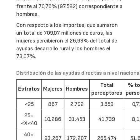
frente al 70,76% (97.582) correspondiente a
hombres.
Con respecto a los importes, que sumaron
un total de 709,07 millones de euros, las
mujeres percibieron el 26,93% del total de
ayudas desarrollo rural y los hombres el
73,07%.
Distribución de las ayudas directas a nivel naciona
Total
% to
Estratos
Mujeres
Hombres
perceptores
pers
<25
867
2.792
3.659
0,7
25=
10.286
31.453
41.739
8,1
<X<40
40=
93.267
172.207
265.474
51,