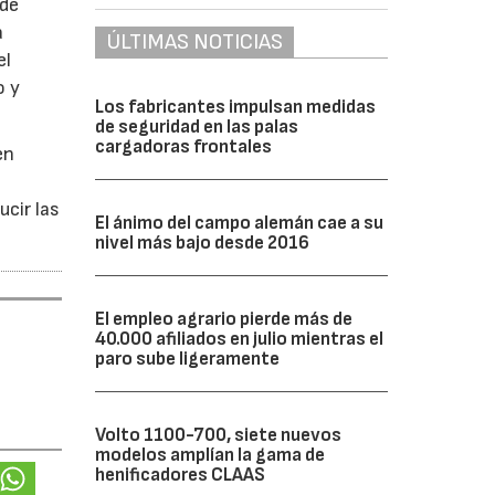
 de
a
ÚLTIMAS NOTICIAS
el
o y
Los fabricantes impulsan medidas
de seguridad en las palas
cargadoras frontales
en
ucir las
El ánimo del campo alemán cae a su
nivel más bajo desde 2016
El empleo agrario pierde más de
40.000 afiliados en julio mientras el
paro sube ligeramente
Volto 1100-700, siete nuevos
modelos amplían la gama de
henificadores CLAAS