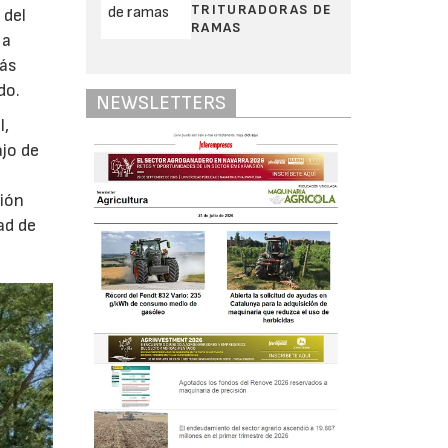
TRITURADORAS DE
 del
RAMAS
 a
más
do.
NEWSLETTERS
l,
ajo de
ción
ad de