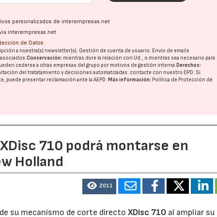
ativos personalizados de interempresas.net
vía interempresas.net
otección de Datos
pción a nuestra(s) newsletter(s). Gestión de cuenta de usuario. Envío de emails
o asociados.
Conservación:
mientras dure la relación con Ud., o mientras sea necesario para
ueden cederse a otras
empresas del grupo
por motivos de gestión interna.
Derechos:
imitación del tratatamiento y decisiones automatizadas:
contacte con nuestro DPD
. Si
nte, puede presentar reclamación ante la
AEPD
.
Más información:
Política de Protección de
e XDisc 710 podrá montarse en
ew Holland
2011
d de su mecanismo de corte directo
XDisc 710
al ampliar su