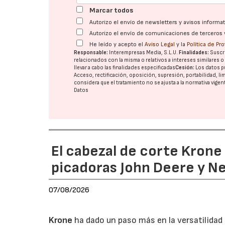
Marcar todos
Autorizo el envío de newsletters y avisos inform
Autorizo el envío de comunicaciones de terceros 
He leído y acepto el
Aviso Legal
y la
Política de Pr
Responsable:
Interempresas Media, S.L.U.
Finalidades:
Suscri
relacionados con la misma o relativos a intereses similares 
llevar a cabo las finalidades especificadas
Cesión:
Los datos p
Acceso, rectificación, oposición, supresión, portabilidad, l
considera que el tratamiento no se ajusta a la normativa vige
Datos
El cabezal de corte Kron
picadoras John Deere y N
07/08/2026
Krone
ha dado un paso más en la versatilida