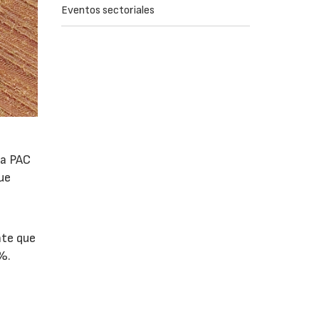
Eventos sectoriales
la PAC
ue
nte que
%.