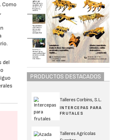
e. Como
,
en
a
rio.
 del
do
PRODUCTOS DESTACADOS
tiguo
erales
Talleres Corbins, S.L.
INTERCEPAS PARA
FRUTALES
Talleres Agrícolas