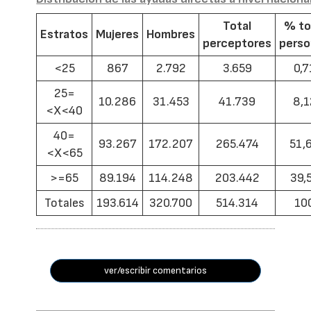
Total
% to
Estratos
Mujeres
Hombres
perceptores
pers
<25
867
2.792
3.659
0,7
25=
10.286
31.453
41.739
8,1
<X<40
40=
93.267
172.207
265.474
51,
<X<65
>=65
89.194
114.248
203.442
39,
Totales
193.614
320.700
514.314
10
ver/escribir comentarios