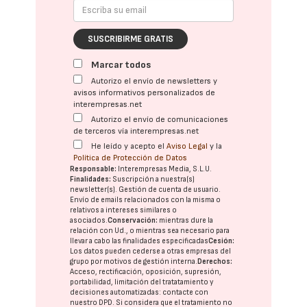
SUSCRIBIRME GRATIS
Marcar todos
Autorizo el envío de newsletters y
avisos informativos personalizados de
interempresas.net
Autorizo el envío de comunicaciones
de terceros vía interempresas.net
He leído y acepto el
Aviso Legal
y la
Política de Protección de Datos
Responsable:
Interempresas Media, S.L.U.
Finalidades:
Suscripción a nuestra(s)
newsletter(s). Gestión de cuenta de usuario.
Envío de emails relacionados con la misma o
relativos a intereses similares o
asociados.
Conservación:
mientras dure la
relación con Ud., o mientras sea necesario para
llevar a cabo las finalidades especificadas
Cesión:
Los datos pueden cederse a otras
empresas del
grupo
por motivos de gestión interna.
Derechos:
Acceso, rectificación, oposición, supresión,
portabilidad, limitación del tratatamiento y
decisiones automatizadas:
contacte con
nuestro DPD
. Si considera que el tratamiento no