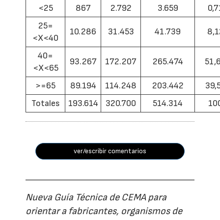
<25
867
2.792
3.659
0,7
25=
10.286
31.453
41.739
8,1
<X<40
40=
93.267
172.207
265.474
51,
<X<65
>=65
89.194
114.248
203.442
39,
Totales
193.614
320.700
514.314
10
ver/escribir comentarios
Nueva Guía Técnica de CEMA para
orientar a fabricantes, organismos de