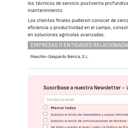
los técnicos de servicio postventa profundiz
mantenimiento.
Los clientes finales pudieron conocer de cer
eficiencia y productividad en el campo, conso
en soluciones agrícolas avanzadas.
EMPRESAS O ENTIDADES RELACIONAD
Maschio-Gaspardo Ibérica, S.L.
Suscríbase a nuestra Newsletter -
Marcar todos
Autorizo el envío de newsletters y avisos inform
Autorizo el envío de comunicaciones de terceros 
He leído y acepto el
Aviso Legal
y la
Política de Pr