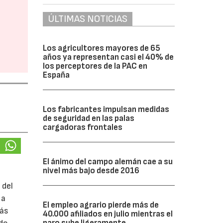
ÚLTIMAS NOTICIAS
Los agricultores mayores de 65
años ya representan casi el 40% de
los perceptores de la PAC en
España
Los fabricantes impulsan medidas
de seguridad en las palas
cargadoras frontales
El ánimo del campo alemán cae a su
nivel más bajo desde 2016
 del
 a
El empleo agrario pierde más de
más
40.000 afiliados en julio mientras el
paro sube ligeramente