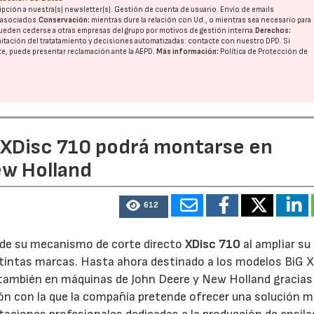
pción a nuestra(s) newsletter(s). Gestión de cuenta de usuario. Envío de emails
o asociados.
Conservación:
mientras dure la relación con Ud., o mientras sea necesario para
ueden cederse a otras
empresas del grupo
por motivos de gestión interna.
Derechos:
imitación del tratatamiento y decisiones automatizadas:
contacte con nuestro DPD
. Si
nte, puede presentar reclamación ante la
AEPD
.
Más información:
Política de Protección de
e XDisc 710 podrá montarse en
ew Holland
612
d de su mecanismo de corte directo
XDisc 710
al ampliar su
stintas marcas. Hasta ahora destinado a los modelos BiG X
 también en máquinas de John Deere y New Holland gracias
ón con la que la compañía pretende ofrecer una solución 