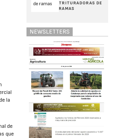
TRITURADORAS DE
RAMAS
NEWSLETTERS
n
rcial
de la
nal de
as que