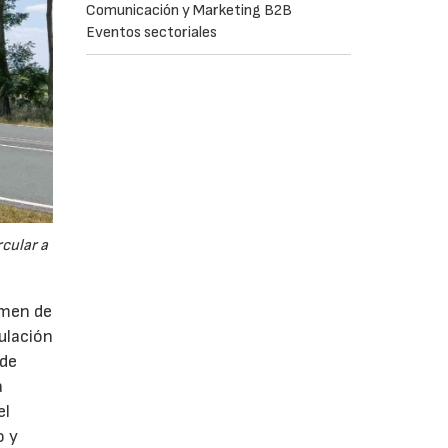
Comunicación y Marketing B2B
Eventos sectoriales
cular a
imen de
ulación
 de
a
el
o y