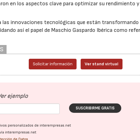
aron en los aspectos clave para optimizar su rendimiento y
23/07/2026
27/07/2026
ca las innovaciones tecnológicas que están transformando 
lidando así el papel de Maschio Gaspardo Ibérica como refe
AS
Solicitar información
Ver stand virtual
Ver ejemplo
SUSCRIBIRME GRATIS
ativos personalizados de interempresas.net
vía interempresas.net
otección de Datos