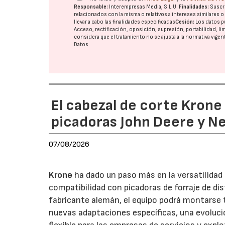
Responsable:
Interempresas Media, S.L.U.
Finalidades:
Suscri
relacionados con la misma o relativos a intereses similares 
llevar a cabo las finalidades especificadas
Cesión:
Los datos p
Acceso, rectificación, oposición, supresión, portabilidad, l
considera que el tratamiento no se ajusta a la normativa vige
Datos
El cabezal de corte Kron
picadoras John Deere y N
07/08/2026
Krone
ha dado un paso más en la versatilida
compatibilidad con picadoras de forraje de di
fabricante alemán, el equipo podrá montarse
nuevas adaptaciones específicas, una evoluci