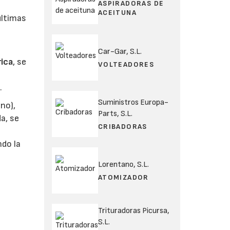
ASPIRADORAS DE
ACEITUNA
últimas
Car-Gar, S.L.
rica
, se
VOLTEADORES
.
Suministros Europa-
ano),
Parts, S.L.
a, se
CRIBADORAS
do la
Lorentano, S.L.
ATOMIZADOR
Trituradoras Picursa,
S.L.