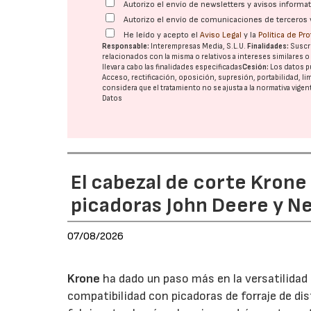
Autorizo el envío de newsletters y avisos inform
Autorizo el envío de comunicaciones de terceros 
He leído y acepto el
Aviso Legal
y la
Política de Pr
Responsable:
Interempresas Media, S.L.U.
Finalidades:
Suscri
relacionados con la misma o relativos a intereses similares 
llevar a cabo las finalidades especificadas
Cesión:
Los datos p
Acceso, rectificación, oposición, supresión, portabilidad, l
considera que el tratamiento no se ajusta a la normativa vige
Datos
El cabezal de corte Kron
picadoras John Deere y N
07/08/2026
Krone
ha dado un paso más en la versatilida
compatibilidad con picadoras de forraje de di