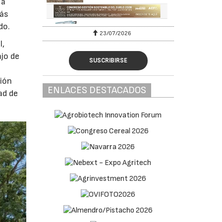
 a
más
do.
23/07/2026
l,
ajo de
SUSCRIBIRSE
ción
ENLACES DESTACADOS
ad de