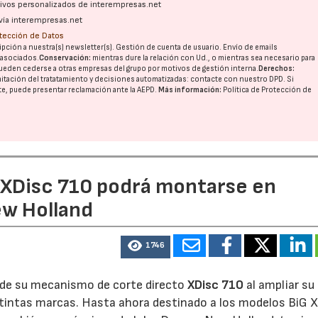
ativos personalizados de interempresas.net
vía interempresas.net
otección de Datos
pción a nuestra(s) newsletter(s). Gestión de cuenta de usuario. Envío de emails
o asociados.
Conservación:
mientras dure la relación con Ud., o mientras sea necesario para
ueden cederse a otras
empresas del grupo
por motivos de gestión interna.
Derechos:
imitación del tratatamiento y decisiones automatizadas:
contacte con nuestro DPD
. Si
nte, puede presentar reclamación ante la
AEPD
.
Más información:
Política de Protección de
e XDisc 710 podrá montarse en
ew Holland
1746
d de su mecanismo de corte directo
XDisc 710
al ampliar su
stintas marcas. Hasta ahora destinado a los modelos BiG X