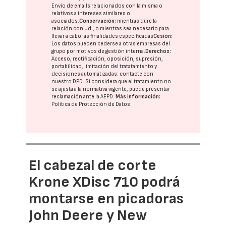
Envío de emails relacionados con la misma o
relativos a intereses similares o
asociados.
Conservación:
mientras dure la
relación con Ud., o mientras sea necesario para
llevar a cabo las finalidades especificadas
Cesión:
Los datos pueden cederse a otras
empresas del
grupo
por motivos de gestión interna.
Derechos:
Acceso, rectificación, oposición, supresión,
portabilidad, limitación del tratatamiento y
decisiones automatizadas:
contacte con
nuestro DPD
. Si considera que el tratamiento no
se ajusta a la normativa vigente, puede presentar
reclamación ante la
AEPD
.
Más información:
Política de Protección de Datos
El cabezal de corte
Krone XDisc 710 podrá
montarse en picadoras
John Deere y New