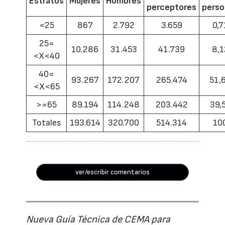
Estratos
Mujeres
Hombres
perceptores
pers
<25
867
2.792
3.659
0,7
25=
10.286
31.453
41.739
8,1
<X<40
40=
93.267
172.207
265.474
51,
<X<65
>=65
89.194
114.248
203.442
39,
Totales
193.614
320.700
514.314
10
ver/escribir comentarios
Nueva Guía Técnica de CEMA para