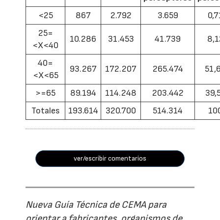
<25
867
2.792
3.659
0,7
25=
10.286
31.453
41.739
8,1
<X<40
40=
93.267
172.207
265.474
51,
<X<65
>=65
89.194
114.248
203.442
39,
Totales
193.614
320.700
514.314
10
ver/escribir comentarios
Nueva Guía Técnica de CEMA para
orientar a fabricantes, organismos de