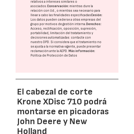
relativos a intereses similares o
asociados.
Conservación:
mientras dure la
relación con Ud., o mientras sea necesario para
llevar a cabo las finalidades especificadas
Cesión:
Los datos pueden cederse a otras
empresas del
grupo
por motivos de gestión interna.
Derechos:
Acceso, rectificación, oposición, supresión,
portabilidad, limitación del tratatamiento y
decisiones automatizadas:
contacte con
nuestro DPD
. Si considera que el tratamiento no
se ajusta a la normativa vigente, puede presentar
reclamación ante la
AEPD
.
Más información:
Política de Protección de Datos
El cabezal de corte
Krone XDisc 710 podrá
montarse en picadoras
John Deere y New
Holland