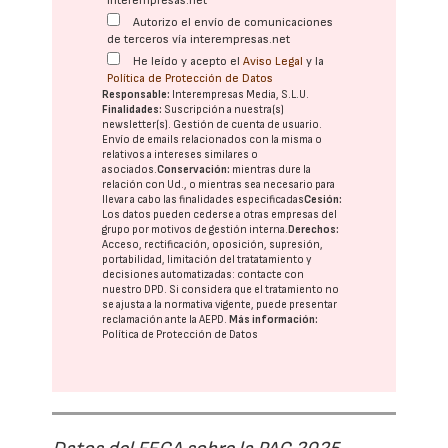
interempresas.net
Autorizo el envío de comunicaciones
de terceros vía interempresas.net
He leído y acepto el
Aviso Legal
y la
Política de Protección de Datos
Responsable:
Interempresas Media, S.L.U.
Finalidades:
Suscripción a nuestra(s)
newsletter(s). Gestión de cuenta de usuario.
Envío de emails relacionados con la misma o
relativos a intereses similares o
asociados.
Conservación:
mientras dure la
relación con Ud., o mientras sea necesario para
llevar a cabo las finalidades especificadas
Cesión:
Los datos pueden cederse a otras
empresas del
grupo
por motivos de gestión interna.
Derechos:
Acceso, rectificación, oposición, supresión,
portabilidad, limitación del tratatamiento y
decisiones automatizadas:
contacte con
nuestro DPD
. Si considera que el tratamiento no
se ajusta a la normativa vigente, puede presentar
reclamación ante la
AEPD
.
Más información:
Política de Protección de Datos