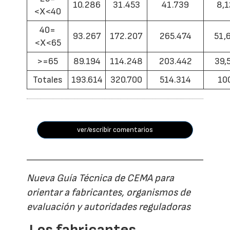
10.286
31.453
41.739
8,1
<X<40
40=
93.267
172.207
265.474
51,
<X<65
>=65
89.194
114.248
203.442
39,
Totales
193.614
320.700
514.314
10
ver/escribir comentarios
Nueva Guía Técnica de CEMA para
orientar a fabricantes, organismos de
evaluación y autoridades reguladoras