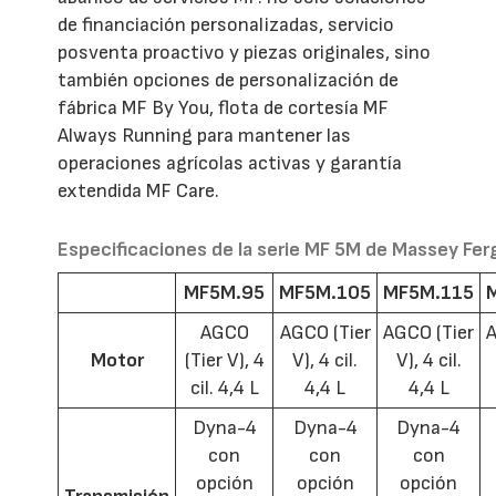
de financiación personalizadas, servicio
posventa proactivo y piezas originales, sino
también opciones de personalización de
fábrica MF By You, flota de cortesía MF
Always Running para mantener las
operaciones agrícolas activas y garantía
extendida MF Care.
Especificaciones de la serie MF 5M de Massey Fe
MF5M.95
MF5M.105
MF5M.115
AGCO
AGCO (Tier
AGCO (Tier
A
Motor
(Tier V), 4
V), 4 cil.
V), 4 cil.
cil. 4,4 L
4,4 L
4,4 L
Dyna-4
Dyna-4
Dyna-4
con
con
con
opción
opción
opción