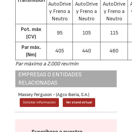
Transmisión
AutoDrive
AutoDrive
AutoDrive
y Freno a
y Freno a
y Freno a
Neutro
Neutro
Neutro
Pot. máx
95
105
115
(CV)
Par máx.
405
440
460
(Nm)
Par máximo a 2.000 rev/min
EMPRESAS O ENTIDADES
RELACIONADAS
Massey Ferguson - (Agco Iberia, S.A.)
Solicitar información
Ver stand virtual