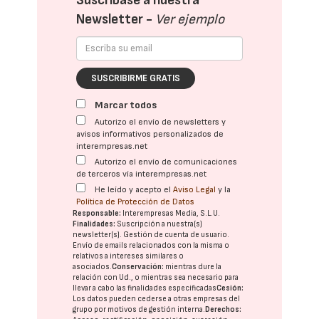
Suscríbase a nuestra
Newsletter -
Ver ejemplo
SUSCRIBIRME GRATIS
Marcar todos
Autorizo el envío de newsletters y
avisos informativos personalizados de
interempresas.net
Autorizo el envío de comunicaciones
de terceros vía interempresas.net
He leído y acepto el
Aviso Legal
y la
Política de Protección de Datos
Responsable:
Interempresas Media, S.L.U.
Finalidades:
Suscripción a nuestra(s)
newsletter(s). Gestión de cuenta de usuario.
Envío de emails relacionados con la misma o
relativos a intereses similares o
asociados.
Conservación:
mientras dure la
relación con Ud., o mientras sea necesario para
llevar a cabo las finalidades especificadas
Cesión:
Los datos pueden cederse a otras
empresas del
grupo
por motivos de gestión interna.
Derechos: