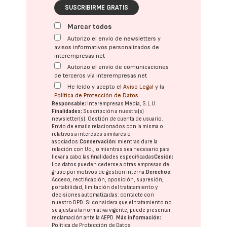
SUSCRIBIRME GRATIS
Marcar todos
Autorizo el envío de newsletters y
avisos informativos personalizados de
interempresas.net
Autorizo el envío de comunicaciones
de terceros vía interempresas.net
He leído y acepto el
Aviso Legal
y la
Política de Protección de Datos
Responsable:
Interempresas Media, S.L.U.
Finalidades:
Suscripción a nuestra(s)
newsletter(s). Gestión de cuenta de usuario.
Envío de emails relacionados con la misma o
relativos a intereses similares o
asociados.
Conservación:
mientras dure la
relación con Ud., o mientras sea necesario para
llevar a cabo las finalidades especificadas
Cesión:
Los datos pueden cederse a otras
empresas del
grupo
por motivos de gestión interna.
Derechos:
Acceso, rectificación, oposición, supresión,
portabilidad, limitación del tratatamiento y
decisiones automatizadas:
contacte con
nuestro DPD
. Si considera que el tratamiento no
se ajusta a la normativa vigente, puede presentar
reclamación ante la
AEPD
.
Más información:
Política de Protección de Datos