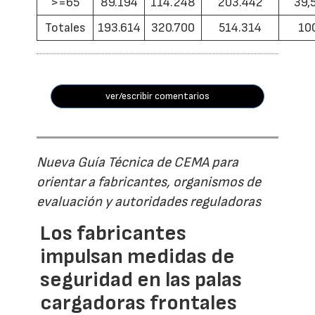
>=65
89.194
114.248
203.442
39,
Totales
193.614
320.700
514.314
10
ver/escribir comentarios
Nueva Guía Técnica de CEMA para
orientar a fabricantes, organismos de
evaluación y autoridades reguladoras
Los fabricantes
impulsan medidas de
seguridad en las palas
cargadoras frontales