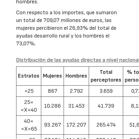
hombres.
Con respecto a los importes, que sumaron
un total de 709,07 millones de euros, las
mujeres percibieron el 26,93% del total de
ayudas desarrollo rural y los hombres el
73,07%.
Distribución de las ayudas directas a nivel naciona
Total
% to
Estratos
Mujeres
Hombres
perceptores
pers
<25
867
2.792
3.659
0,7
25=
10.286
31.453
41.739
8,1
<X<40
40=
93.267
172.207
265.474
51,
<X<65