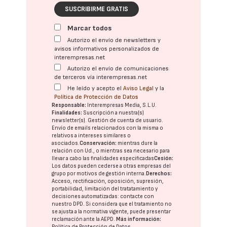
SUSCRIBIRME GRATIS
Marcar todos
Autorizo el envío de newsletters y
avisos informativos personalizados de
interempresas.net
Autorizo el envío de comunicaciones
de terceros vía interempresas.net
He leído y acepto el
Aviso Legal
y la
Política de Protección de Datos
Responsable:
Interempresas Media, S.L.U.
Finalidades:
Suscripción a nuestra(s)
newsletter(s). Gestión de cuenta de usuario.
Envío de emails relacionados con la misma o
relativos a intereses similares o
asociados.
Conservación:
mientras dure la
relación con Ud., o mientras sea necesario para
llevar a cabo las finalidades especificadas
Cesión:
Los datos pueden cederse a otras
empresas del
grupo
por motivos de gestión interna.
Derechos:
Acceso, rectificación, oposición, supresión,
portabilidad, limitación del tratatamiento y
decisiones automatizadas:
contacte con
nuestro DPD
. Si considera que el tratamiento no
se ajusta a la normativa vigente, puede presentar
reclamación ante la
AEPD
.
Más información:
Política de Protección de Datos