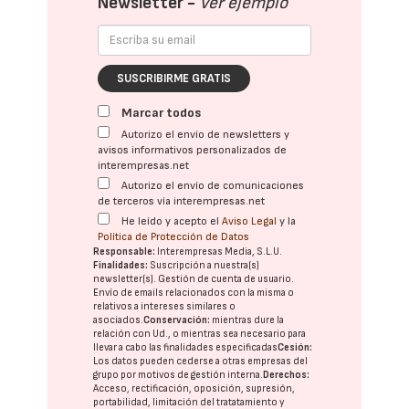
Newsletter -
Ver ejemplo
SUSCRIBIRME GRATIS
Marcar todos
Autorizo el envío de newsletters y
avisos informativos personalizados de
interempresas.net
Autorizo el envío de comunicaciones
de terceros vía interempresas.net
He leído y acepto el
Aviso Legal
y la
Política de Protección de Datos
Responsable:
Interempresas Media, S.L.U.
Finalidades:
Suscripción a nuestra(s)
newsletter(s). Gestión de cuenta de usuario.
Envío de emails relacionados con la misma o
relativos a intereses similares o
asociados.
Conservación:
mientras dure la
relación con Ud., o mientras sea necesario para
llevar a cabo las finalidades especificadas
Cesión:
Los datos pueden cederse a otras
empresas del
grupo
por motivos de gestión interna.
Derechos:
Acceso, rectificación, oposición, supresión,
portabilidad, limitación del tratatamiento y