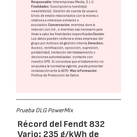
Responsable:
Interempresas Media, S.L.U.
Finalidades:
Suscripción a nuestra(s)
newsletter(s). Gestión de cuenta de usuario.
Envío de emails relacionados con la misma o
relativos a intereses similares o
asociados.
Conservación:
mientras dure la
relación con Ud., o mientras sea necesario para
llevar a cabo las finalidades especificadas
Cesión:
Los datos pueden cederse a otras
empresas del
grupo
por motivos de gestión interna.
Derechos:
Acceso, rectificación, oposición, supresión,
portabilidad, limitación del tratatamiento y
decisiones automatizadas:
contacte con
nuestro DPD
. Si considera que el tratamiento no
se ajusta a la normativa vigente, puede presentar
reclamación ante la
AEPD
.
Más información:
Política de Protección de Datos
Prueba DLG PowerMix
Récord del Fendt 832
Vario: 235 g/kWh de