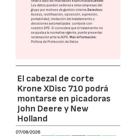
llevar a cabo las finalidades especificadas
Cesión:
Los datos pueden cederse a otras
empresas del
grupo
por motivos de gestión interna.
Derechos:
Acceso, rectificación, oposición, supresión,
portabilidad, limitación del tratatamiento y
decisiones automatizadas:
contacte con
nuestro DPD
. Si considera que el tratamiento no
se ajusta a la normativa vigente, puede presentar
reclamación ante la
AEPD
.
Más información:
Política de Protección de Datos
El cabezal de corte
Krone XDisc 710 podrá
montarse en picadoras
John Deere y New
Holland
07/08/2026