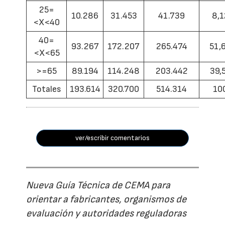
25=
10.286
31.453
41.739
8,1
<X<40
40=
93.267
172.207
265.474
51,
<X<65
>=65
89.194
114.248
203.442
39,
Totales
193.614
320.700
514.314
10
ver/escribir comentarios
Nueva Guía Técnica de CEMA para
orientar a fabricantes, organismos de
evaluación y autoridades reguladoras