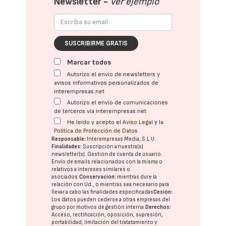
Newsletter -
Ver ejemplo
SUSCRIBIRME GRATIS
Marcar todos
Autorizo el envío de newsletters y
avisos informativos personalizados de
interempresas.net
Autorizo el envío de comunicaciones
de terceros vía interempresas.net
He leído y acepto el
Aviso Legal
y la
Política de Protección de Datos
Responsable:
Interempresas Media, S.L.U.
Finalidades:
Suscripción a nuestra(s)
newsletter(s). Gestión de cuenta de usuario.
Envío de emails relacionados con la misma o
relativos a intereses similares o
asociados.
Conservación:
mientras dure la
relación con Ud., o mientras sea necesario para
llevar a cabo las finalidades especificadas
Cesión:
Los datos pueden cederse a otras
empresas del
grupo
por motivos de gestión interna.
Derechos:
Acceso, rectificación, oposición, supresión,
portabilidad, limitación del tratatamiento y