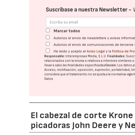
Suscríbase a nuestra Newsletter -
Marcar todos
Autorizo el envío de newsletters y avisos inform
Autorizo el envío de comunicaciones de terceros 
He leído y acepto el
Aviso Legal
y la
Política de Pr
Responsable:
Interempresas Media, S.L.U.
Finalidades:
Suscri
relacionados con la misma o relativos a intereses similares 
llevar a cabo las finalidades especificadas
Cesión:
Los datos p
Acceso, rectificación, oposición, supresión, portabilidad, l
considera que el tratamiento no se ajusta a la normativa vige
Datos
El cabezal de corte Kron
picadoras John Deere y N