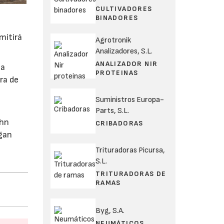
CULTIVADORES
BINADORES
mitirá
Agrotronik
Analizadores, S.L.
ANALIZADOR NIR
 a
PROTEINAS
ra de
Suministros Europa-
Parts, S.L.
ohn
CRIBADORAS
igan
Trituradoras Picursa,
S.L.
TRITURADORAS DE
RAMAS
Byg, S.A.
NEUMÁTICOS