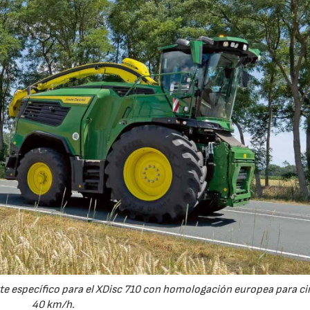
e específico para el XDisc 710 con homologación europea para cir
40 km/h.