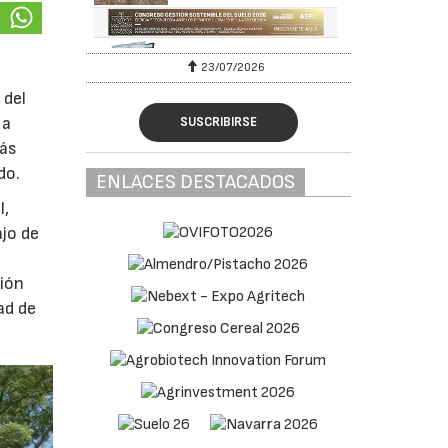
23/07/2026
 del
 a
SUSCRIBIRSE
más
do.
ENLACES DESTACADOS
l,
ajo de
ción
ad de