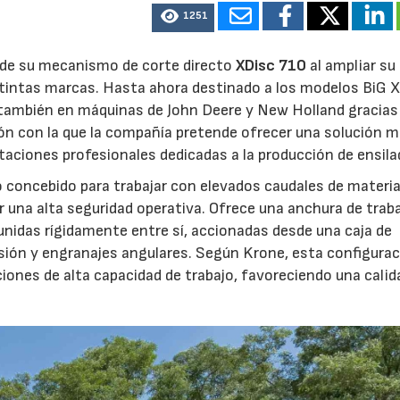
1251
23/07/2026
27/07/2026
d de su mecanismo de corte directo
XDisc 710
al ampliar su
stintas marcas. Hasta ahora destinado a los modelos BiG X
 también en máquinas de John Deere y New Holland gracias
ón con la que la compañía pretende ofrecer una solución 
otaciones profesionales dedicadas a la producción de ensila
o concebido para trabajar con elevados caudales de materia
 una alta seguridad operativa. Ofrece una anchura de trab
unidas rígidamente entre sí, accionadas desde una caja de
sión y engranajes angulares. Según Krone, esta configura
iones de alta capacidad de trabajo, favoreciendo una calid