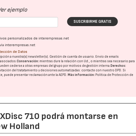
Ver ejemplo
SUSCRIBIRME GRATIS
ativos personalizados de interempresas.net
vía interempresas.net
otección de Datos
pción a nuestra(s) newsletter(s). Gestión de cuenta de usuario. Envío de emails
o asociados.
Conservación:
mientras dure la relación con Ud., o mientras sea necesario para
ueden cederse a otras
empresas del grupo
por motivos de gestión interna.
Derechos:
imitación del tratatamiento y decisiones automatizadas:
contacte con nuestro DPD
. Si
nte, puede presentar reclamación ante la
AEPD
.
Más información:
Política de Protección de
e XDisc 710 podrá montarse en
ew Holland