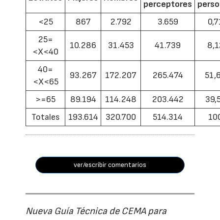
perceptores
pers
<25
867
2.792
3.659
0,7
25=
10.286
31.453
41.739
8,1
<X<40
40=
93.267
172.207
265.474
51,
<X<65
>=65
89.194
114.248
203.442
39,
Totales
193.614
320.700
514.314
10
ver/escribir comentarios
Nueva Guía Técnica de CEMA para