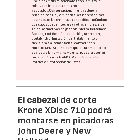
Envío de emails relacionados con la misma o
relativos a intereses similares o
asociados.
Conservación:
mientras dure la
relación con Ud., o mientras sea necesario para
llevar a cabo las finalidades especificadas
Cesión:
Los datos pueden cederse a otras
empresas del
grupo
por motivos de gestión interna.
Derechos:
Acceso, rectificación, oposición, supresión,
portabilidad, limitación del tratatamiento y
decisiones automatizadas:
contacte con
nuestro DPD
. Si considera que el tratamiento no
se ajusta a la normativa vigente, puede presentar
reclamación ante la
AEPD
.
Más información:
Política de Protección de Datos
El cabezal de corte
Krone XDisc 710 podrá
montarse en picadoras
John Deere y New