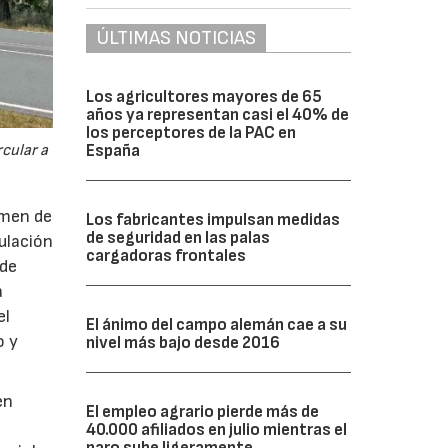
ÚLTIMAS NOTICIAS
Los agricultores mayores de 65
años ya representan casi el 40% de
los perceptores de la PAC en
cular a
España
imen de
Los fabricantes impulsan medidas
de seguridad en las palas
ulación
cargadoras frontales
 de
a
el
El ánimo del campo alemán cae a su
o y
nivel más bajo desde 2016
en
El empleo agrario pierde más de
40.000 afiliados en julio mientras el
paro sube ligeramente