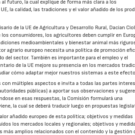
al futuro, la cual explique de forma más clara a los
, la calidad, las tradiciones y el valor añadido de los pro
isario de la UE de Agricultura y Desarrollo Rural, Dacian Cio
de los consumidores, los agricultores deben cumplir en Eur
ndiciones medioambientales y bienestar animal más riguro
or agrario europeo necesita una política de promoción efi
do del sector. También es importante para el empleo y el
ntario de la UE mejore su presencia en los mercados tradi
udiar cómo adaptar mejor nuestros sistemas a este efecto
 con múltiples aspectos e invita a todas las partes intere
autoridades públicas) a aportar sus observaciones y sugere
ándose en esas respuestas, la Comisión formulará una
ene, la cual se deberá traducir luego en propuestas legisla
valor añadido europeo de esta política; objetivos y medidas
cluidos los mercados locales y regionales; objetivos y medid
s más amplios relacionados con el contenido y la gestión 