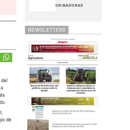
CRIBADORAS
NEWSLETTERS
 del
 a
más
do.
l,
ajo de