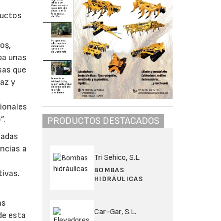
ductos
loș,
opa unas
sas que
caz y
cionales
”.
PRODUCTOS DESTACADOS
sadas
ncias a
Tri Sehico, S.L.
BOMBAS
tivas.
HIDRÁULICAS
as
Car-Gar, S.L.
de esta