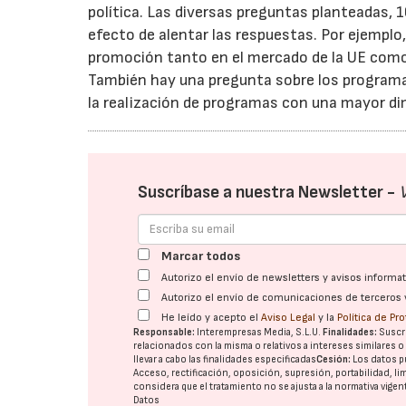
política. Las diversas preguntas planteadas, 
efecto de alentar las respuestas. Por ejempl
promoción tanto en el mercado de la UE como e
También hay una pregunta sobre los programas 
la realización de programas con una mayor d
Suscríbase a nuestra Newsletter -
Marcar todos
Autorizo el envío de newsletters y avisos inform
Autorizo el envío de comunicaciones de terceros 
He leído y acepto el
Aviso Legal
y la
Política de Pr
Responsable:
Interempresas Media, S.L.U.
Finalidades:
Suscri
relacionados con la misma o relativos a intereses similares 
llevar a cabo las finalidades especificadas
Cesión:
Los datos p
Acceso, rectificación, oposición, supresión, portabilidad, l
considera que el tratamiento no se ajusta a la normativa vige
Datos