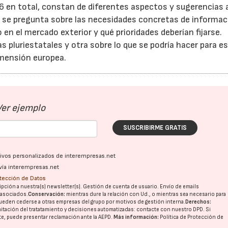
16 en total, constan de diferentes aspectos y sugerencias 
o, se pregunta sobre las necesidades concretas de informac
n el mercado exterior y qué prioridades deberían fijarse.
pluriestatales y otra sobre lo que se podría hacer para e
imensión europea.
Ver ejemplo
SUSCRIBIRME GRATIS
ativos personalizados de interempresas.net
vía interempresas.net
otección de Datos
pción a nuestra(s) newsletter(s). Gestión de cuenta de usuario. Envío de emails
o asociados.
Conservación:
mientras dure la relación con Ud., o mientras sea necesario para
ueden cederse a otras
empresas del grupo
por motivos de gestión interna.
Derechos:
imitación del tratatamiento y decisiones automatizadas:
contacte con nuestro DPD
. Si
nte, puede presentar reclamación ante la
AEPD
.
Más información:
Política de Protección de