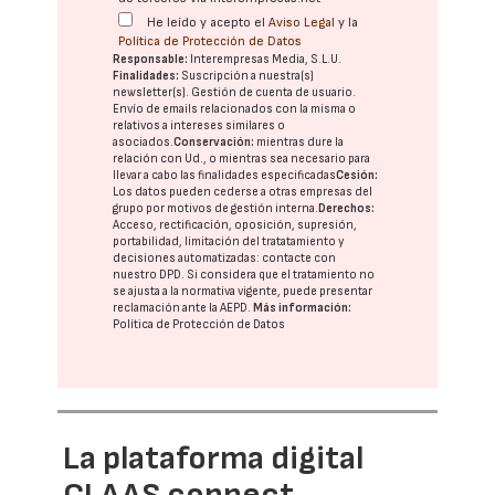
He leído y acepto el
Aviso Legal
y la
Política de Protección de Datos
Responsable:
Interempresas Media, S.L.U.
Finalidades:
Suscripción a nuestra(s)
newsletter(s). Gestión de cuenta de usuario.
Envío de emails relacionados con la misma o
relativos a intereses similares o
asociados.
Conservación:
mientras dure la
relación con Ud., o mientras sea necesario para
llevar a cabo las finalidades especificadas
Cesión:
Los datos pueden cederse a otras
empresas del
grupo
por motivos de gestión interna.
Derechos:
Acceso, rectificación, oposición, supresión,
portabilidad, limitación del tratatamiento y
decisiones automatizadas:
contacte con
nuestro DPD
. Si considera que el tratamiento no
se ajusta a la normativa vigente, puede presentar
reclamación ante la
AEPD
.
Más información:
Política de Protección de Datos
La plataforma digital
CLAAS connect