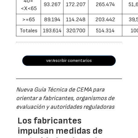
40=
93.267
172.207
265.474
51,
<X<65
>=65
89.194
114.248
203.442
39,
Totales
193.614
320.700
514.314
10
ver/escribir comentarios
Nueva Guía Técnica de CEMA para
orientar a fabricantes, organismos de
evaluación y autoridades reguladoras
Los fabricantes
impulsan medidas de