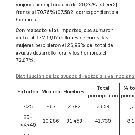
mujeres perceptoras es del 29,24% (40.442)
frente al 70,76% (97.582) correspondiente a
hombres.
Con respecto a los importes, que sumaron
un total de 709,07 millones de euros, las
mujeres percibieron el 26,93% del total de
ayudas desarrollo rural y los hombres el
73,07%.
Distribución de las ayudas directas a nivel naciona
Total
% to
Estratos
Mujeres
Hombres
perceptores
pers
<25
867
2.792
3.659
0,7
25=
10.286
31.453
41.739
8,1
<X<40