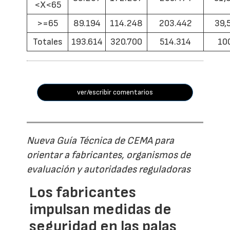
<X<65
>=65
89.194
114.248
203.442
39,
Totales
193.614
320.700
514.314
10
ver/escribir comentarios
Nueva Guía Técnica de CEMA para
orientar a fabricantes, organismos de
evaluación y autoridades reguladoras
Los fabricantes
impulsan medidas de
seguridad en las palas