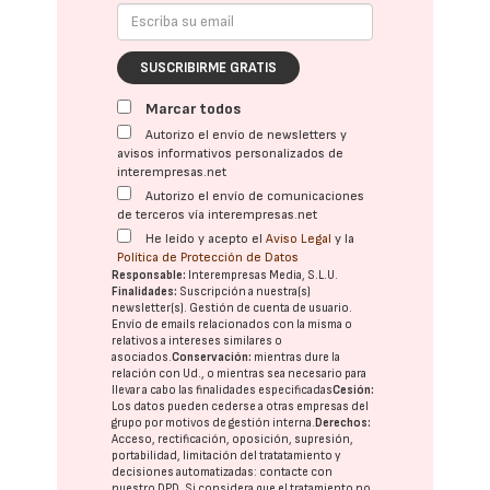
SUSCRIBIRME GRATIS
Marcar todos
Autorizo el envío de newsletters y
avisos informativos personalizados de
interempresas.net
Autorizo el envío de comunicaciones
de terceros vía interempresas.net
He leído y acepto el
Aviso Legal
y la
Política de Protección de Datos
Responsable:
Interempresas Media, S.L.U.
Finalidades:
Suscripción a nuestra(s)
newsletter(s). Gestión de cuenta de usuario.
Envío de emails relacionados con la misma o
relativos a intereses similares o
asociados.
Conservación:
mientras dure la
relación con Ud., o mientras sea necesario para
llevar a cabo las finalidades especificadas
Cesión:
Los datos pueden cederse a otras
empresas del
grupo
por motivos de gestión interna.
Derechos:
Acceso, rectificación, oposición, supresión,
portabilidad, limitación del tratatamiento y
decisiones automatizadas:
contacte con
nuestro DPD
. Si considera que el tratamiento no