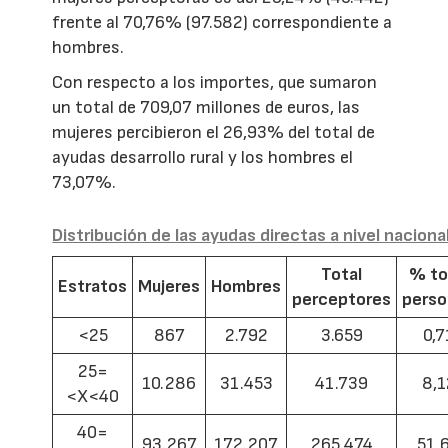
frente al 70,76% (97.582) correspondiente a
hombres.
Con respecto a los importes, que sumaron
un total de 709,07 millones de euros, las
mujeres percibieron el 26,93% del total de
ayudas desarrollo rural y los hombres el
73,07%.
Distribución de las ayudas directas a nivel naciona
Total
% to
Estratos
Mujeres
Hombres
perceptores
pers
<25
867
2.792
3.659
0,7
25=
10.286
31.453
41.739
8,1
<X<40
40=
93.267
172.207
265.474
51,