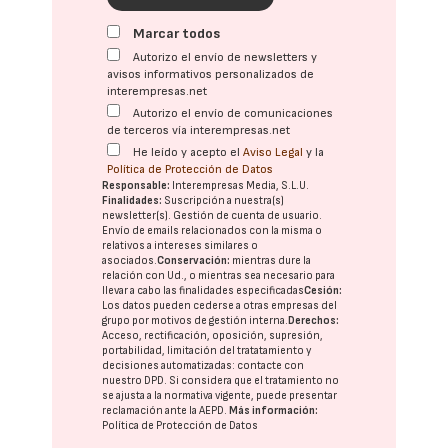
Marcar todos
Autorizo el envío de newsletters y
avisos informativos personalizados de
interempresas.net
Autorizo el envío de comunicaciones
de terceros vía interempresas.net
He leído y acepto el
Aviso Legal
y la
Política de Protección de Datos
Responsable:
Interempresas Media, S.L.U.
Finalidades:
Suscripción a nuestra(s)
newsletter(s). Gestión de cuenta de usuario.
Envío de emails relacionados con la misma o
relativos a intereses similares o
asociados.
Conservación:
mientras dure la
relación con Ud., o mientras sea necesario para
llevar a cabo las finalidades especificadas
Cesión:
Los datos pueden cederse a otras
empresas del
grupo
por motivos de gestión interna.
Derechos:
Acceso, rectificación, oposición, supresión,
portabilidad, limitación del tratatamiento y
decisiones automatizadas:
contacte con
nuestro DPD
. Si considera que el tratamiento no
se ajusta a la normativa vigente, puede presentar
reclamación ante la
AEPD
.
Más información:
Política de Protección de Datos