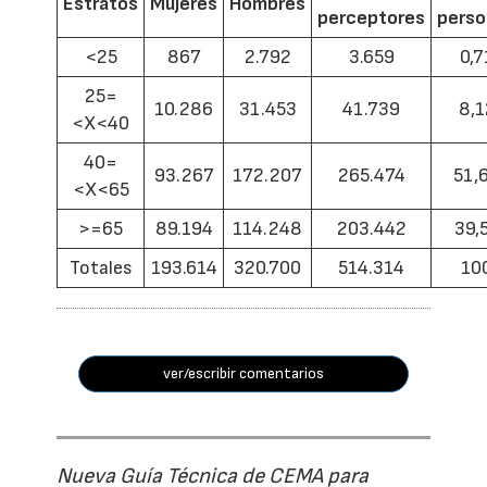
Estratos
Mujeres
Hombres
perceptores
pers
<25
867
2.792
3.659
0,7
25=
10.286
31.453
41.739
8,1
<X<40
40=
93.267
172.207
265.474
51,
<X<65
>=65
89.194
114.248
203.442
39,
Totales
193.614
320.700
514.314
10
ver/escribir comentarios
Nueva Guía Técnica de CEMA para