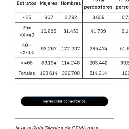
Estratos
Mujeres
Hombres
perceptores
pers
<25
867
2.792
3.659
0,7
25=
10.286
31.453
41.739
8,1
<X<40
40=
93.267
172.207
265.474
51,
<X<65
>=65
89.194
114.248
203.442
39,
Totales
193.614
320.700
514.314
10
ver/escribir comentarios
Nueva Guía Técnica de CEMA para