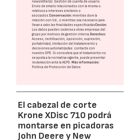
newsletter(s). Gestión de cuenta de usuario.
Envío de emails relacionados con la misma o
relativos a intereses similares o
asociados.
Conservación:
mientras dure la
relación con Ud., o mientras sea necesario para
llevar a cabo las finalidades especificadas
Cesión:
Los datos pueden cederse a otras
empresas del
grupo
por motivos de gestión interna.
Derechos:
Acceso, rectificación, oposición, supresión,
portabilidad, limitación del tratatamiento y
decisiones automatizadas:
contacte con
nuestro DPD
. Si considera que el tratamiento no
se ajusta a la normativa vigente, puede presentar
reclamación ante la
AEPD
.
Más información:
Política de Protección de Datos
El cabezal de corte
Krone XDisc 710 podrá
montarse en picadoras
John Deere y New