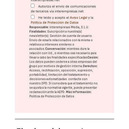
interempresas.net
Autorizo el envío de comunicaciones
de terceros vía interempresas.net
He leído y acepto el
Aviso Legal
y la
Política de Protección de Datos
Responsable:
Interempresas Media, S.L.U.
Finalidades:
Suscripción a nuestra(s)
newsletter(s). Gestión de cuenta de usuario.
Envío de emails relacionados con la misma o
relativos a intereses similares o
asociados.
Conservación:
mientras dure la
relación con Ud., o mientras sea necesario para
llevar a cabo las finalidades especificadas
Cesión:
Los datos pueden cederse a otras
empresas del
grupo
por motivos de gestión interna.
Derechos:
Acceso, rectificación, oposición, supresión,
portabilidad, limitación del tratatamiento y
decisiones automatizadas:
contacte con
nuestro DPD
. Si considera que el tratamiento no
se ajusta a la normativa vigente, puede presentar
reclamación ante la
AEPD
.
Más información:
Política de Protección de Datos