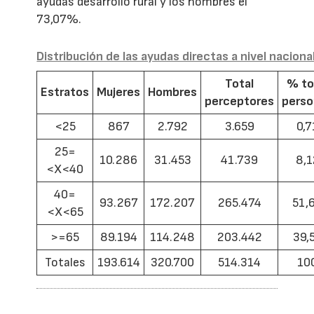
ayudas desarrollo rural y los hombres el
73,07%.
Distribución de las ayudas directas a nivel naciona
Total
% to
Estratos
Mujeres
Hombres
perceptores
pers
<25
867
2.792
3.659
0,7
25=
10.286
31.453
41.739
8,1
<X<40
40=
93.267
172.207
265.474
51,
<X<65
>=65
89.194
114.248
203.442
39,
Totales
193.614
320.700
514.314
10