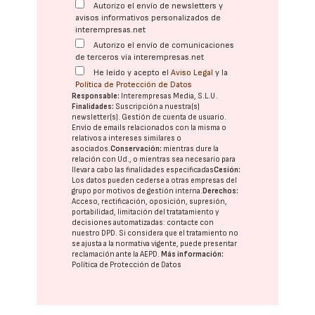
Autorizo el envío de newsletters y
avisos informativos personalizados de
interempresas.net
Autorizo el envío de comunicaciones
de terceros vía interempresas.net
He leído y acepto el
Aviso Legal
y la
Política de Protección de Datos
Responsable:
Interempresas Media, S.L.U.
Finalidades:
Suscripción a nuestra(s)
newsletter(s). Gestión de cuenta de usuario.
Envío de emails relacionados con la misma o
relativos a intereses similares o
asociados.
Conservación:
mientras dure la
relación con Ud., o mientras sea necesario para
llevar a cabo las finalidades especificadas
Cesión:
Los datos pueden cederse a otras
empresas del
grupo
por motivos de gestión interna.
Derechos:
Acceso, rectificación, oposición, supresión,
portabilidad, limitación del tratatamiento y
decisiones automatizadas:
contacte con
nuestro DPD
. Si considera que el tratamiento no
se ajusta a la normativa vigente, puede presentar
reclamación ante la
AEPD
.
Más información:
Política de Protección de Datos