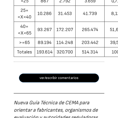
<25
867
2.792
3.659
0,7
25=
10.286
31.453
41.739
8,1
<X<40
40=
93.267
172.207
265.474
51,
<X<65
>=65
89.194
114.248
203.442
39,
Totales
193.614
320.700
514.314
10
ver/escribir comentarios
Nueva Guía Técnica de CEMA para
orientar a fabricantes, organismos de
evaluación y autoridades reguladoras