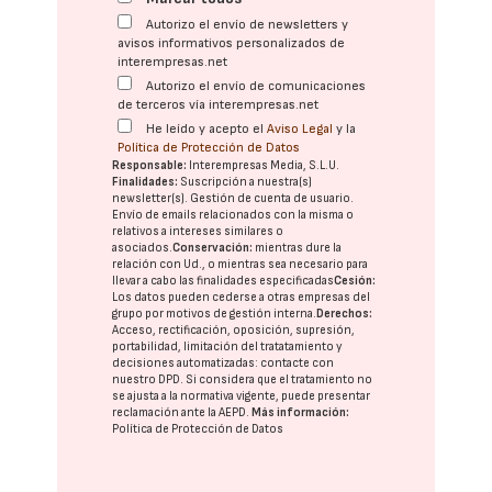
Autorizo el envío de newsletters y
avisos informativos personalizados de
interempresas.net
Autorizo el envío de comunicaciones
de terceros vía interempresas.net
He leído y acepto el
Aviso Legal
y la
Política de Protección de Datos
Responsable:
Interempresas Media, S.L.U.
Finalidades:
Suscripción a nuestra(s)
newsletter(s). Gestión de cuenta de usuario.
Envío de emails relacionados con la misma o
relativos a intereses similares o
asociados.
Conservación:
mientras dure la
relación con Ud., o mientras sea necesario para
llevar a cabo las finalidades especificadas
Cesión:
Los datos pueden cederse a otras
empresas del
grupo
por motivos de gestión interna.
Derechos:
Acceso, rectificación, oposición, supresión,
portabilidad, limitación del tratatamiento y
decisiones automatizadas:
contacte con
nuestro DPD
. Si considera que el tratamiento no
se ajusta a la normativa vigente, puede presentar
reclamación ante la
AEPD
.
Más información:
Política de Protección de Datos