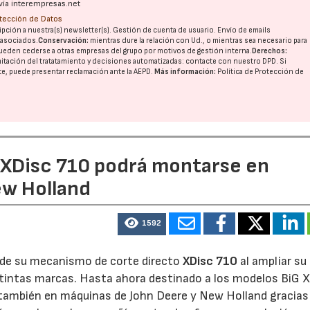
vía interempresas.net
otección de Datos
pción a nuestra(s) newsletter(s). Gestión de cuenta de usuario. Envío de emails
o asociados.
Conservación:
mientras dure la relación con Ud., o mientras sea necesario para
ueden cederse a otras
empresas del grupo
por motivos de gestión interna.
Derechos:
imitación del tratatamiento y decisiones automatizadas:
contacte con nuestro DPD
. Si
nte, puede presentar reclamación ante la
AEPD
.
Más información:
Política de Protección de
e XDisc 710 podrá montarse en
ew Holland
1592
d de su mecanismo de corte directo
XDisc 710
al ampliar su
stintas marcas. Hasta ahora destinado a los modelos BiG X
 también en máquinas de John Deere y New Holland gracias