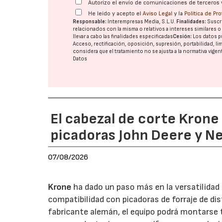
Autorizo el envío de comunicaciones de terceros 
He leído y acepto el
Aviso Legal
y la
Política de Pr
Responsable:
Interempresas Media, S.L.U.
Finalidades:
Suscri
relacionados con la misma o relativos a intereses similares 
llevar a cabo las finalidades especificadas
Cesión:
Los datos p
Acceso, rectificación, oposición, supresión, portabilidad, l
considera que el tratamiento no se ajusta a la normativa vige
Datos
El cabezal de corte Kron
picadoras John Deere y N
07/08/2026
Krone
ha dado un paso más en la versatilida
compatibilidad con picadoras de forraje de di
fabricante alemán, el equipo podrá montarse