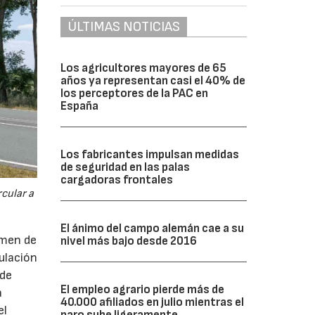
ÚLTIMAS NOTICIAS
Los agricultores mayores de 65
años ya representan casi el 40% de
los perceptores de la PAC en
España
Los fabricantes impulsan medidas
de seguridad en las palas
cargadoras frontales
cular a
El ánimo del campo alemán cae a su
imen de
nivel más bajo desde 2016
ulación
 de
El empleo agrario pierde más de
a
40.000 afiliados en julio mientras el
el
paro sube ligeramente