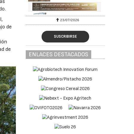
más
do.
l,
23/07/2026
ajo de
SUSCRIBIRSE
ción
ad de
ENLACES DESTACADOS