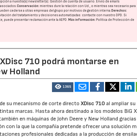
pción a nuestra(s) newsletter(s). Gestión de cuenta de usuario. Envío de emails
o asociados.
Conservación:
mientras dure la relación con Ud., o mientras sea necesario para
ueden cederse a otras
empresas del grupo
por motivos de gestión interna.
Derechos:
imitación del tratatamiento y decisiones automatizadas:
contacte con nuestro DPD
. Si
nte, puede presentar reclamación ante la
AEPD
.
Más información:
Política de Protección de
23/07/2026
27/07/2026
e XDisc 710 podrá montarse en
ew Holland
1365
d de su mecanismo de corte directo
XDisc 710
al ampliar su
stintas marcas. Hasta ahora destinado a los modelos BiG X
 también en máquinas de John Deere y New Holland gracias
ón con la que la compañía pretende ofrecer una solución 
otaciones profesionales dedicadas a la producción de ensila