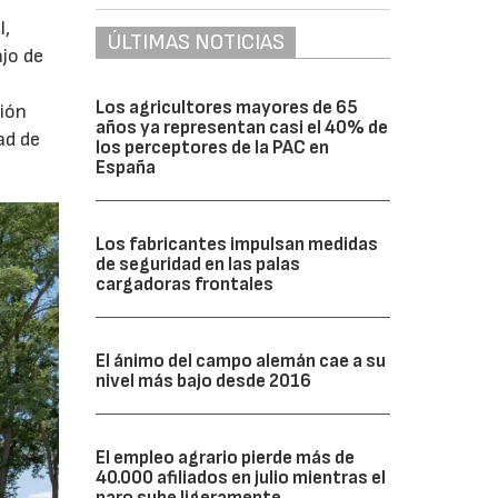
l,
ÚLTIMAS NOTICIAS
ajo de
Los agricultores mayores de 65
ción
años ya representan casi el 40% de
ad de
los perceptores de la PAC en
España
Los fabricantes impulsan medidas
de seguridad en las palas
cargadoras frontales
El ánimo del campo alemán cae a su
nivel más bajo desde 2016
El empleo agrario pierde más de
40.000 afiliados en julio mientras el
paro sube ligeramente