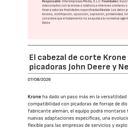
Responsable:
Interempresas Media, S.L.U.
Finalidades:
Suscri
relacionados con la misma o relativos a intereses similares 
llevar a cabo las finalidades especificadas
Cesión:
Los datos p
Acceso, rectificación, oposición, supresión, portabilidad, l
considera que el tratamiento no se ajusta a la normativa vige
Datos
El cabezal de corte Kron
picadoras John Deere y N
07/08/2026
Krone
ha dado un paso más en la versatilida
compatibilidad con picadoras de forraje de di
fabricante alemán, el equipo podrá montarse
nuevas adaptaciones específicas, una evoluci
flexible para las empresas de servicios y expl