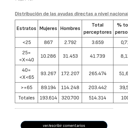
Distribución de las ayudas directas a nivel naciona
Total
% to
Estratos
Mujeres
Hombres
perceptores
pers
<25
867
2.792
3.659
0,7
25=
10.286
31.453
41.739
8,1
<X<40
40=
93.267
172.207
265.474
51,
<X<65
>=65
89.194
114.248
203.442
39,
Totales
193.614
320.700
514.314
10
ver/escribir comentarios