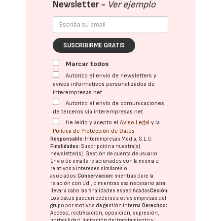
Newsletter -
Ver ejemplo
SUSCRIBIRME GRATIS
Marcar todos
Autorizo el envío de newsletters y
avisos informativos personalizados de
interempresas.net
Autorizo el envío de comunicaciones
de terceros vía interempresas.net
He leído y acepto el
Aviso Legal
y la
Política de Protección de Datos
Responsable:
Interempresas Media, S.L.U.
Finalidades:
Suscripción a nuestra(s)
newsletter(s). Gestión de cuenta de usuario.
Envío de emails relacionados con la misma o
relativos a intereses similares o
asociados.
Conservación:
mientras dure la
relación con Ud., o mientras sea necesario para
llevar a cabo las finalidades especificadas
Cesión:
Los datos pueden cederse a otras
empresas del
grupo
por motivos de gestión interna.
Derechos:
Acceso, rectificación, oposición, supresión,
portabilidad, limitación del tratatamiento y