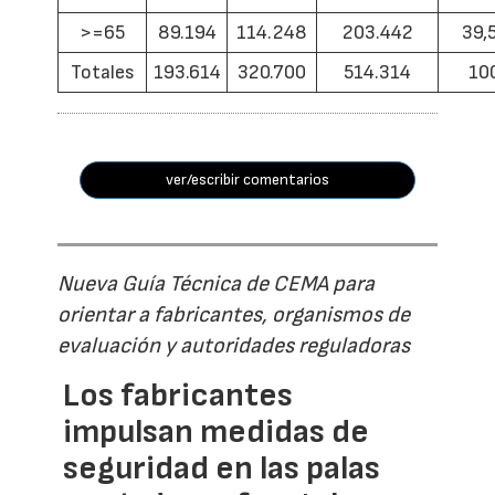
>=65
89.194
114.248
203.442
39,
Totales
193.614
320.700
514.314
10
ver/escribir comentarios
Nueva Guía Técnica de CEMA para
orientar a fabricantes, organismos de
evaluación y autoridades reguladoras
Los fabricantes
impulsan medidas de
seguridad en las palas