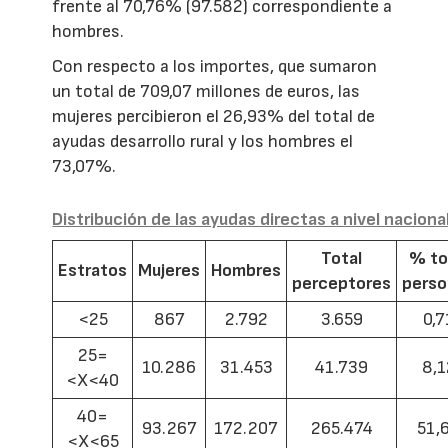
frente al 70,76% (97.582) correspondiente a
hombres.
Con respecto a los importes, que sumaron
un total de 709,07 millones de euros, las
mujeres percibieron el 26,93% del total de
ayudas desarrollo rural y los hombres el
73,07%.
Distribución de las ayudas directas a nivel naciona
Total
% to
Estratos
Mujeres
Hombres
perceptores
pers
<25
867
2.792
3.659
0,7
25=
10.286
31.453
41.739
8,1
<X<40
40=
93.267
172.207
265.474
51,
<X<65