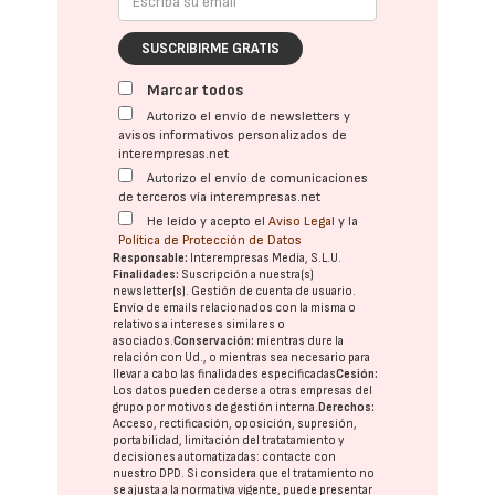
SUSCRIBIRME GRATIS
Marcar todos
Autorizo el envío de newsletters y
avisos informativos personalizados de
interempresas.net
Autorizo el envío de comunicaciones
de terceros vía interempresas.net
He leído y acepto el
Aviso Legal
y la
Política de Protección de Datos
Responsable:
Interempresas Media, S.L.U.
Finalidades:
Suscripción a nuestra(s)
newsletter(s). Gestión de cuenta de usuario.
Envío de emails relacionados con la misma o
relativos a intereses similares o
asociados.
Conservación:
mientras dure la
relación con Ud., o mientras sea necesario para
llevar a cabo las finalidades especificadas
Cesión:
Los datos pueden cederse a otras
empresas del
grupo
por motivos de gestión interna.
Derechos:
Acceso, rectificación, oposición, supresión,
portabilidad, limitación del tratatamiento y
decisiones automatizadas:
contacte con
nuestro DPD
. Si considera que el tratamiento no
se ajusta a la normativa vigente, puede presentar