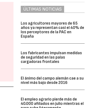
ÚLTIMAS NOTICIAS
Los agricultores mayores de 65
años ya representan casi el 40% de
los perceptores de la PAC en
España
Los fabricantes impulsan medidas
de seguridad en las palas
cargadoras frontales
El ánimo del campo alemán cae a su
nivel más bajo desde 2016
El empleo agrario pierde más de
40.000 afiliados en julio mientras el
paro sube ligeramente