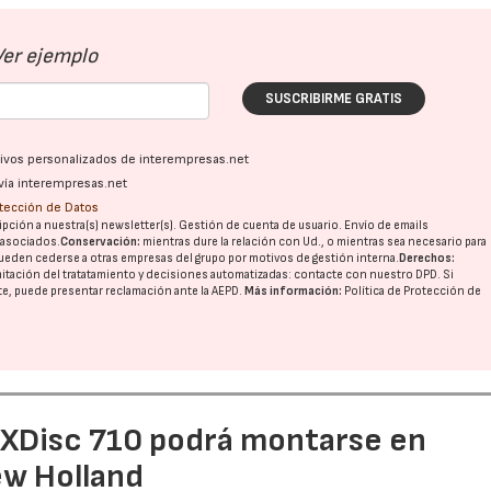
Ver ejemplo
SUSCRIBIRME GRATIS
ativos personalizados de interempresas.net
vía interempresas.net
otección de Datos
pción a nuestra(s) newsletter(s). Gestión de cuenta de usuario. Envío de emails
o asociados.
Conservación:
mientras dure la relación con Ud., o mientras sea necesario para
ueden cederse a otras
empresas del grupo
por motivos de gestión interna.
Derechos:
imitación del tratatamiento y decisiones automatizadas:
contacte con nuestro DPD
. Si
nte, puede presentar reclamación ante la
AEPD
.
Más información:
Política de Protección de
e XDisc 710 podrá montarse en
ew Holland