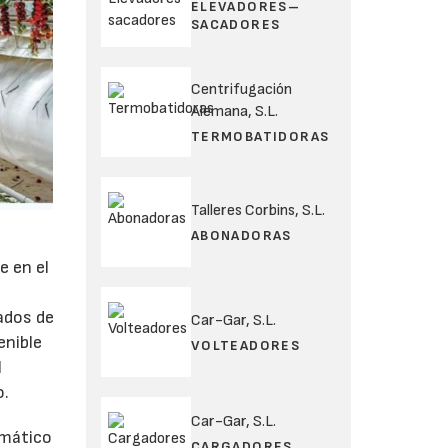
ELEVADORES–
SACADORES
Centrifugación
Alemana, S.L.
TERMOBATIDORAS
Talleres Corbins, S.L.
ABONADORAS
e en el
ados de
Car-Gar, S.L.
enible
VOLTEADORES
l
o.
Car-Gar, S.L.
imático
CARGADORES