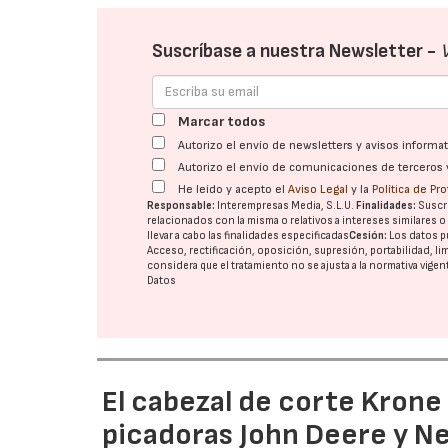
Suscríbase a nuestra Newsletter -
Marcar todos
Autorizo el envío de newsletters y avisos inform
Autorizo el envío de comunicaciones de terceros 
He leído y acepto el
Aviso Legal
y la
Política de Pr
Responsable:
Interempresas Media, S.L.U.
Finalidades:
Suscri
relacionados con la misma o relativos a intereses similares 
llevar a cabo las finalidades especificadas
Cesión:
Los datos p
Acceso, rectificación, oposición, supresión, portabilidad, l
considera que el tratamiento no se ajusta a la normativa vige
Datos
El cabezal de corte Kron
picadoras John Deere y N