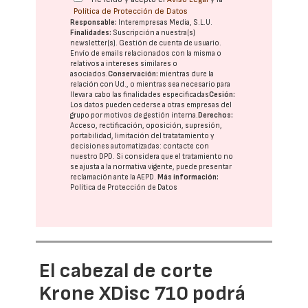
Política de Protección de Datos
Responsable:
Interempresas Media, S.L.U.
Finalidades:
Suscripción a nuestra(s)
newsletter(s). Gestión de cuenta de usuario.
Envío de emails relacionados con la misma o
relativos a intereses similares o
asociados.
Conservación:
mientras dure la
relación con Ud., o mientras sea necesario para
llevar a cabo las finalidades especificadas
Cesión:
Los datos pueden cederse a otras
empresas del
grupo
por motivos de gestión interna.
Derechos:
Acceso, rectificación, oposición, supresión,
portabilidad, limitación del tratatamiento y
decisiones automatizadas:
contacte con
nuestro DPD
. Si considera que el tratamiento no
se ajusta a la normativa vigente, puede presentar
reclamación ante la
AEPD
.
Más información:
Política de Protección de Datos
El cabezal de corte
Krone XDisc 710 podrá