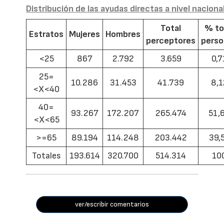
Distribución de las ayudas directas a nivel naciona
Total
% to
Estratos
Mujeres
Hombres
perceptores
pers
<25
867
2.792
3.659
0,7
25=
10.286
31.453
41.739
8,1
<X<40
40=
93.267
172.207
265.474
51,
<X<65
>=65
89.194
114.248
203.442
39,
Totales
193.614
320.700
514.314
10
ver/escribir comentarios