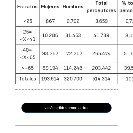
Total
% to
Estratos
Mujeres
Hombres
perceptores
pers
<25
867
2.792
3.659
0,7
25=
10.286
31.453
41.739
8,1
<X<40
40=
93.267
172.207
265.474
51,
<X<65
>=65
89.194
114.248
203.442
39,
Totales
193.614
320.700
514.314
10
ver/escribir comentarios