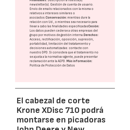
Finalidades:
Suscripción a nuestra(s)
newsletter(s). Gestión de cuenta de usuario.
Envío de emails relacionados con la misma o
relativos a intereses similares o
asociados.
Conservación:
mientras dure la
relación con Ud., o mientras sea necesario para
llevar a cabo las finalidades especificadas
Cesión:
Los datos pueden cederse a otras
empresas del
grupo
por motivos de gestión interna.
Derechos:
Acceso, rectificación, oposición, supresión,
portabilidad, limitación del tratatamiento y
decisiones automatizadas:
contacte con
nuestro DPD
. Si considera que el tratamiento no
se ajusta a la normativa vigente, puede presentar
reclamación ante la
AEPD
.
Más información:
Política de Protección de Datos
El cabezal de corte
Krone XDisc 710 podrá
montarse en picadoras
John Deere y New