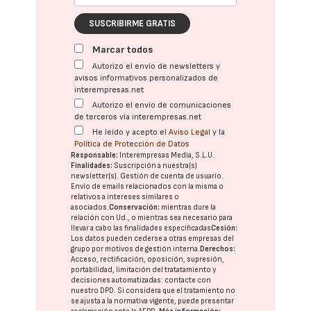
SUSCRIBIRME GRATIS
Marcar todos
Autorizo el envío de newsletters y
avisos informativos personalizados de
interempresas.net
Autorizo el envío de comunicaciones
de terceros vía interempresas.net
He leído y acepto el
Aviso Legal
y la
Política de Protección de Datos
Responsable:
Interempresas Media, S.L.U.
Finalidades:
Suscripción a nuestra(s)
newsletter(s). Gestión de cuenta de usuario.
Envío de emails relacionados con la misma o
relativos a intereses similares o
asociados.
Conservación:
mientras dure la
relación con Ud., o mientras sea necesario para
llevar a cabo las finalidades especificadas
Cesión:
Los datos pueden cederse a otras
empresas del
grupo
por motivos de gestión interna.
Derechos:
Acceso, rectificación, oposición, supresión,
portabilidad, limitación del tratatamiento y
decisiones automatizadas:
contacte con
nuestro DPD
. Si considera que el tratamiento no
se ajusta a la normativa vigente, puede presentar