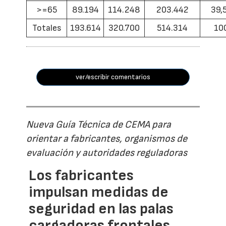
>=65
89.194
114.248
203.442
39,
Totales
193.614
320.700
514.314
10
ver/escribir comentarios
Nueva Guía Técnica de CEMA para
orientar a fabricantes, organismos de
evaluación y autoridades reguladoras
Los fabricantes
impulsan medidas de
seguridad en las palas
cargadoras frontales