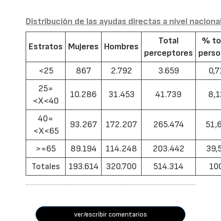
Distribución de las ayudas directas a nivel naciona
Total
% to
Estratos
Mujeres
Hombres
perceptores
pers
<25
867
2.792
3.659
0,7
25=
10.286
31.453
41.739
8,1
<X<40
40=
93.267
172.207
265.474
51,
<X<65
>=65
89.194
114.248
203.442
39,
Totales
193.614
320.700
514.314
10
ver/escribir comentarios