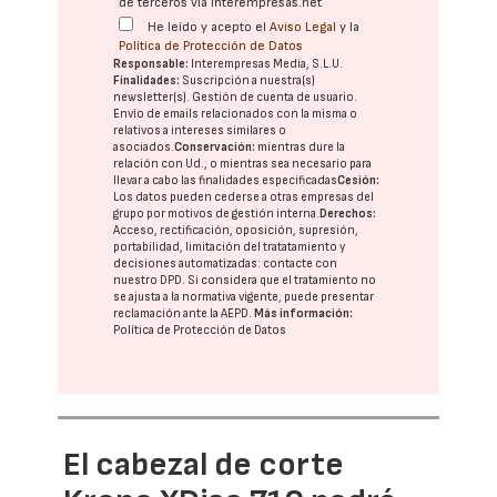
de terceros vía interempresas.net
He leído y acepto el
Aviso Legal
y la
Política de Protección de Datos
Responsable:
Interempresas Media, S.L.U.
Finalidades:
Suscripción a nuestra(s)
newsletter(s). Gestión de cuenta de usuario.
Envío de emails relacionados con la misma o
relativos a intereses similares o
asociados.
Conservación:
mientras dure la
relación con Ud., o mientras sea necesario para
llevar a cabo las finalidades especificadas
Cesión:
Los datos pueden cederse a otras
empresas del
grupo
por motivos de gestión interna.
Derechos:
Acceso, rectificación, oposición, supresión,
portabilidad, limitación del tratatamiento y
decisiones automatizadas:
contacte con
nuestro DPD
. Si considera que el tratamiento no
se ajusta a la normativa vigente, puede presentar
reclamación ante la
AEPD
.
Más información:
Política de Protección de Datos
El cabezal de corte