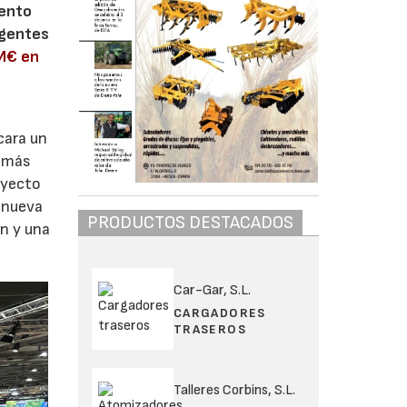
iento
igentes
 M€ en
cara un
e más
oyecto
 nueva
PRODUCTOS DESTACADOS
ón y una
Car-Gar, S.L.
CARGADORES
TRASEROS
Talleres Corbins, S.L.