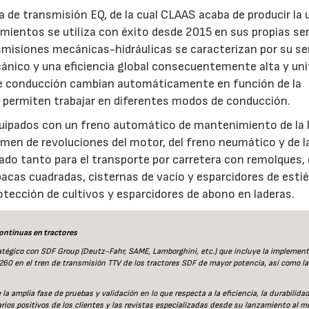
 de transmisión EQ, de la cual CLAAS acaba de producir la 
mientos se utiliza con éxito desde 2015 en sus propias ser
smisiones mecánicas-hidráulicas se caracterizan por su se
nico y una eficiencia global consecuentemente alta y un
de conducción cambian automáticamente en función de la
 y permiten trabajar en diferentes modos de conducción.
uipados con un freno automático de mantenimiento de la 
gimen de revoluciones del motor, del freno neumático y de l
izado tanto para el transporte por carretera con remolques
cas cuadradas, cisternas de vacío y esparcidores de estié
otección de cultivos y esparcidores de abono en laderas.
continuas en tractores
tégico con SDF Group (Deutz-Fahr, SAME, Lamborghini, etc.) que incluye la implemen
260 en el tren de transmisión TTV de los tractores SDF de mayor potencia, así como la
 amplia fase de pruebas y validación en lo que respecta a la eficiencia, la durabilidad
os positivos de los clientes y las revistas especializadas desde su lanzamiento al m