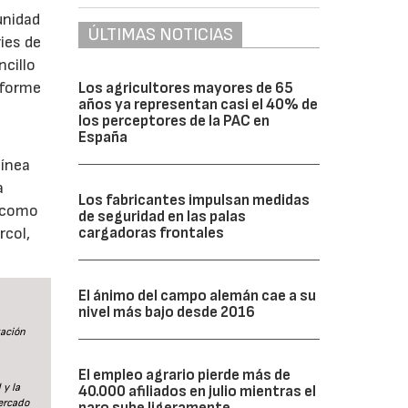
unidad
ÚLTIMAS NOTICIAS
ies de
ncillo
iforme
Los agricultores mayores de 65
años ya representan casi el 40% de
los perceptores de la PAC en
España
línea
a
Los fabricantes impulsan medidas
, como
de seguridad en las palas
rcol,
cargadoras frontales
El ánimo del campo alemán cae a su
nivel más bajo desde 2016
tación
El empleo agrario pierde más de
 y la
40.000 afiliados en julio mientras el
ercado
paro sube ligeramente