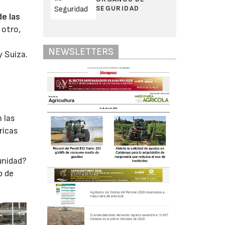
SEGURIDAD
e las
 otro,
NEWSLETTERS
y Suiza.
 las
ricas
unidad?
b de