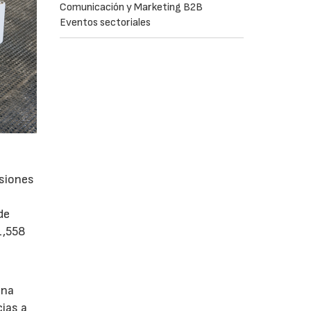
Comunicación y Marketing B2B
Eventos sectoriales
isiones
de
1,558
una
cias a