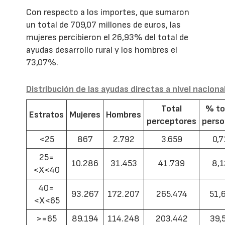
Con respecto a los importes, que sumaron
un total de 709,07 millones de euros, las
mujeres percibieron el 26,93% del total de
ayudas desarrollo rural y los hombres el
73,07%.
Distribución de las ayudas directas a nivel naciona
Total
% to
Estratos
Mujeres
Hombres
perceptores
pers
<25
867
2.792
3.659
0,7
25=
10.286
31.453
41.739
8,1
<X<40
40=
93.267
172.207
265.474
51,
<X<65
>=65
89.194
114.248
203.442
39,