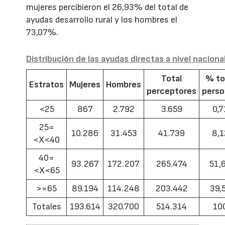
mujeres percibieron el 26,93% del total de
ayudas desarrollo rural y los hombres el
73,07%.
Distribución de las ayudas directas a nivel naciona
Total
% to
Estratos
Mujeres
Hombres
perceptores
pers
<25
867
2.792
3.659
0,7
25=
10.286
31.453
41.739
8,1
<X<40
40=
93.267
172.207
265.474
51,
<X<65
>=65
89.194
114.248
203.442
39,
Totales
193.614
320.700
514.314
10