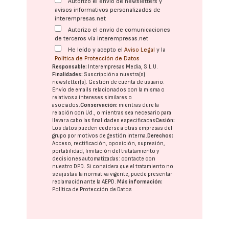
Autorizo el envío de newsletters y
avisos informativos personalizados de
interempresas.net
Autorizo el envío de comunicaciones
de terceros vía interempresas.net
He leído y acepto el
Aviso Legal
y la
Política de Protección de Datos
Responsable:
Interempresas Media, S.L.U.
Finalidades:
Suscripción a nuestra(s)
newsletter(s). Gestión de cuenta de usuario.
Envío de emails relacionados con la misma o
relativos a intereses similares o
asociados.
Conservación:
mientras dure la
relación con Ud., o mientras sea necesario para
llevar a cabo las finalidades especificadas
Cesión:
Los datos pueden cederse a otras
empresas del
grupo
por motivos de gestión interna.
Derechos:
Acceso, rectificación, oposición, supresión,
portabilidad, limitación del tratatamiento y
decisiones automatizadas:
contacte con
nuestro DPD
. Si considera que el tratamiento no
se ajusta a la normativa vigente, puede presentar
reclamación ante la
AEPD
.
Más información:
Política de Protección de Datos