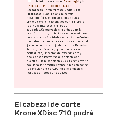
He leído y acepto el
Aviso Legal
y la
Política de Protección de Datos
Responsable:
Interempresas Media, S.L.U.
Finalidades:
Suscripción a nuestra(s)
newsletter(s). Gestión de cuenta de usuario.
Envío de emails relacionados con la misma o
relativos a intereses similares o
asociados.
Conservación:
mientras dure la
relación con Ud., o mientras sea necesario para
llevar a cabo las finalidades especificadas
Cesión:
Los datos pueden cederse a otras
empresas del
grupo
por motivos de gestión interna.
Derechos:
Acceso, rectificación, oposición, supresión,
portabilidad, limitación del tratatamiento y
decisiones automatizadas:
contacte con
nuestro DPD
. Si considera que el tratamiento no
se ajusta a la normativa vigente, puede presentar
reclamación ante la
AEPD
.
Más información:
Política de Protección de Datos
El cabezal de corte
Krone XDisc 710 podrá