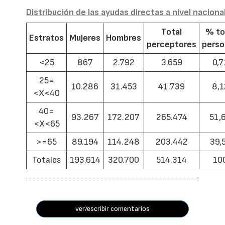
Distribución de las ayudas directas a nivel naciona
Total
% to
Estratos
Mujeres
Hombres
perceptores
pers
<25
867
2.792
3.659
0,7
25=
10.286
31.453
41.739
8,1
<X<40
40=
93.267
172.207
265.474
51,
<X<65
>=65
89.194
114.248
203.442
39,
Totales
193.614
320.700
514.314
10
ver/escribir comentarios